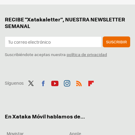
RECIBE "Xatakaletter", NUESTRA NEWSLETTER
SEMANAL
SUSCRIBIR
Suscribiéndote aceptas nuestra
política de privacidad
Síguenos
Twit
Fac
You
Inst
RSS
Flip
ter
ebo
tub
agr
boa
ok
e
am
rd
En Xataka Móvil hablamos de...
Movistar
Apple