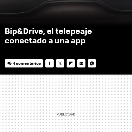
Bip&Drive, el telepeaje
conectado a una app
4 comentarios
FACEBOOK
TWITTER
FLIPBOARD
E-
WHATSAPP
MAIL