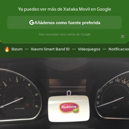
Ya puedes ver más de Xataka Movil en Google
CONECTIVIDAD
MÓVIL Y SOCIEDAD
APLICACIONES
COM
Añádenos como fuente preferida
Solo necesitas una cuenta de Google
×
HOY SE HABLA DE
Bizum
Xiaomi Smart Band 10
Videojuegos
Notificaci