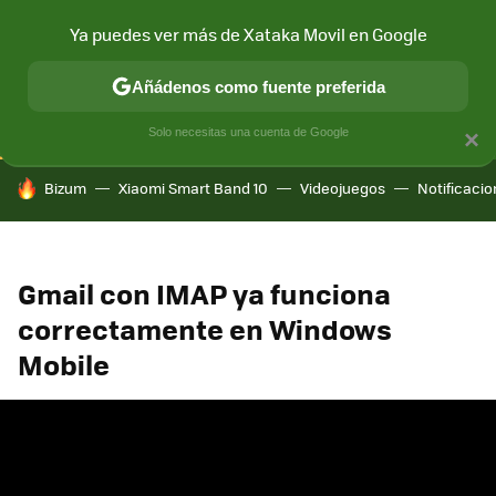
Ya puedes ver más de Xataka Movil en Google
CONECTIVIDAD
MÓVIL Y SOCIEDAD
APLICACIONES
COM
Añádenos como fuente preferida
Solo necesitas una cuenta de Google
×
HOY SE HABLA DE
Bizum
Xiaomi Smart Band 10
Videojuegos
Notificaci
Gmail con IMAP ya funciona
correctamente en Windows
Mobile