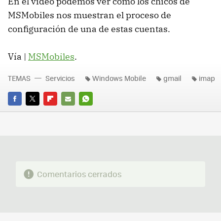
En el vídeo podemos ver como los chicos de
MSMobiles nos muestran el proceso de
configuración de una de estas cuentas.
Vía |
MSMobiles
.
TEMAS
Servicios
Windows Mobile
gmail
imap
FACEBOOK
TWITTER
FLIPBOARD
E-
WHATSAPP
MAIL
Comentarios cerrados