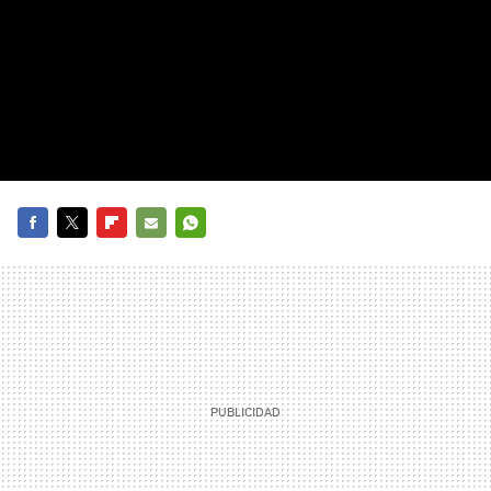
FACEBOOK
TWITTER
FLIPBOARD
E-
WHATSAPP
MAIL