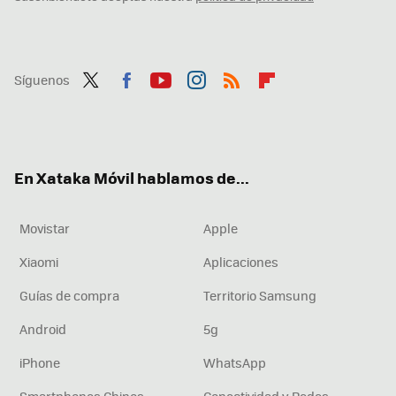
Síguenos
Twit
Fac
You
Inst
RSS
Flip
ter
ebo
tub
agr
boa
ok
e
am
rd
En Xataka Móvil hablamos de...
Movistar
Apple
Xiaomi
Aplicaciones
Guías de compra
Territorio Samsung
Android
5g
iPhone
WhatsApp
Smartphones Chinos
Conectividad y Redes