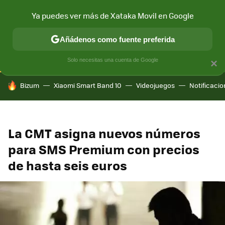
Ya puedes ver más de Xataka Movil en Google
CONECTIVIDAD
MÓVIL Y SOCIEDAD
APLICACIONES
COM
Añádenos como fuente preferida
Solo necesitas una cuenta de Google
×
HOY SE HABLA DE
Bizum
Xiaomi Smart Band 10
Videojuegos
Notificaci
La CMT asigna nuevos números
para SMS Premium con precios
de hasta seis euros