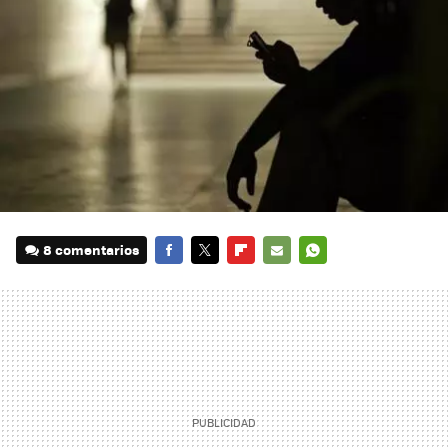
8 comentarios
FACEBOOK
TWITTER
FLIPBOARD
E-
WHATSAPP
MAIL