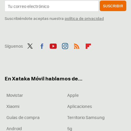
SUSCRIBIR
Suscribiéndote aceptas nuestra
política de privacidad
Síguenos
Twit
Fac
You
Inst
RSS
Flip
ter
ebo
tub
agr
boa
ok
e
am
rd
En Xataka Móvil hablamos de...
Movistar
Apple
Xiaomi
Aplicaciones
Guías de compra
Territorio Samsung
Android
5g