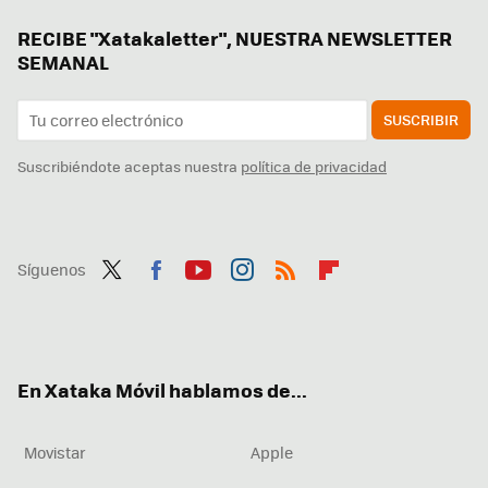
RECIBE "Xatakaletter", NUESTRA NEWSLETTER
SEMANAL
SUSCRIBIR
Suscribiéndote aceptas nuestra
política de privacidad
Síguenos
Twit
Fac
You
Inst
RSS
Flip
ter
ebo
tub
agr
boa
ok
e
am
rd
En Xataka Móvil hablamos de...
Movistar
Apple