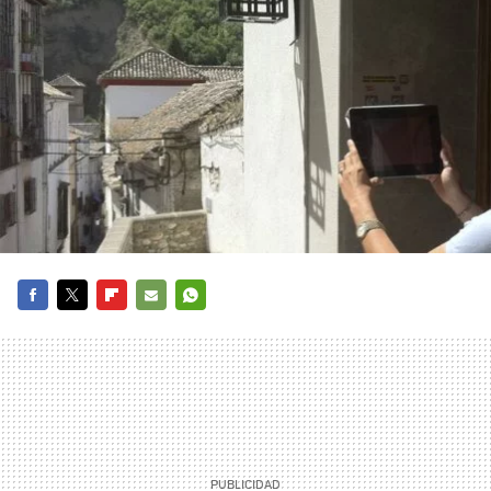
FACEBOOK
TWITTER
FLIPBOARD
E-
WHATSAPP
MAIL