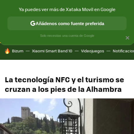
Ya puedes ver más de Xataka Movil en Google
CONECTIVIDAD
MÓVIL Y SOCIEDAD
APLICACIONES
COM
Añádenos como fuente preferida
Solo necesitas una cuenta de Google
×
HOY SE HABLA DE
Bizum
Xiaomi Smart Band 10
Videojuegos
Notificaci
La tecnología NFC y el turismo se
cruzan a los pies de la Alhambra