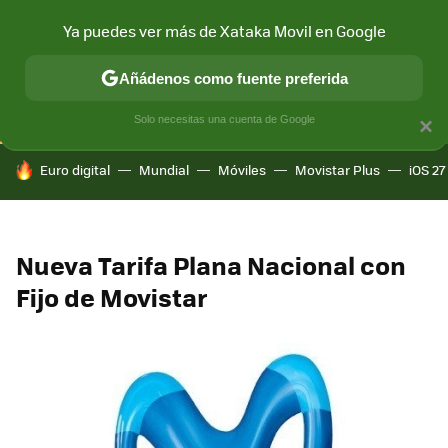
Ya puedes ver más de Xataka Movil en Google
CONECTIVIDAD
MÓVIL Y SOCIEDAD
APLICACIONES
COM
Añádenos como fuente preferida
Solo necesitas una cuenta de Google
×
HOY SE HABLA DE
Euro digital
Mundial
Móviles
Movistar Plus
iOS 27
Nueva Tarifa Plana Nacional con
Fijo de Movistar