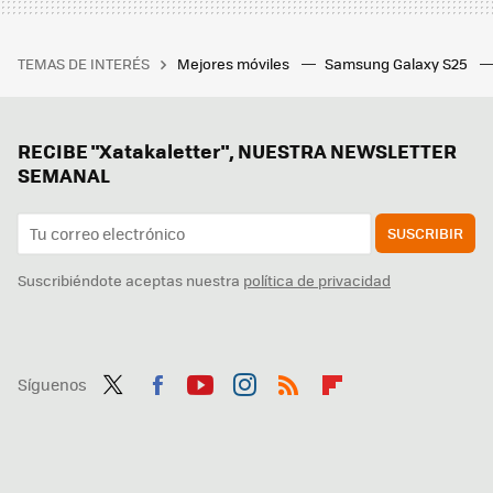
TEMAS DE INTERÉS
Mejores móviles
Samsung Galaxy S25
RECIBE "Xatakaletter", NUESTRA NEWSLETTER
SEMANAL
SUSCRIBIR
Suscribiéndote aceptas nuestra
política de privacidad
Síguenos
Twit
Fac
You
Inst
RSS
Flip
ter
ebo
tub
agr
boa
ok
e
am
rd