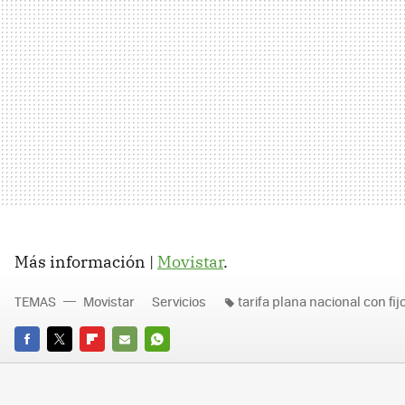
Más información |
Movistar
.
TEMAS
Movistar
Servicios
tarifa plana nacional con fij
FACEBOOK
TWITTER
FLIPBOARD
E-
WHATSAPP
MAIL