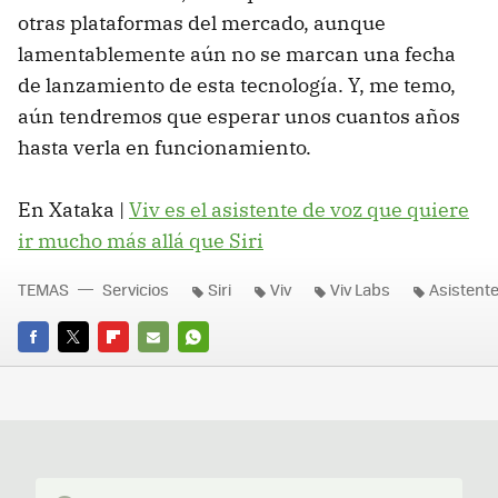
otras plataformas del mercado, aunque
lamentablemente aún no se marcan una fecha
de lanzamiento de esta tecnología. Y, me temo,
aún tendremos que esperar unos cuantos años
hasta verla en funcionamiento.
En Xataka |
Viv es el asistente de voz que quiere
ir mucho más allá que Siri
TEMAS
Servicios
Siri
Viv
Viv Labs
Asistent
FACEBOOK
TWITTER
FLIPBOARD
E-
WHATSAPP
MAIL