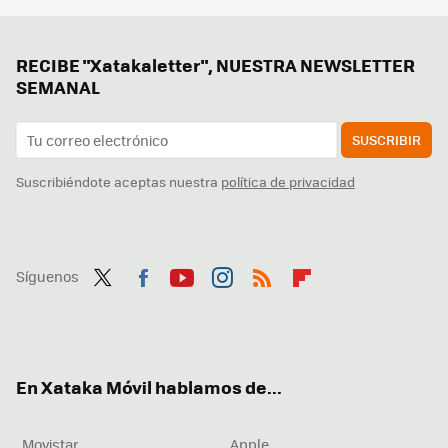
RECIBE "Xatakaletter", NUESTRA NEWSLETTER
SEMANAL
SUSCRIBIR
Suscribiéndote aceptas nuestra
política de privacidad
Síguenos
Twit
Fac
You
Inst
RSS
Flip
ter
ebo
tub
agr
boa
ok
e
am
rd
En Xataka Móvil hablamos de...
Movistar
Apple