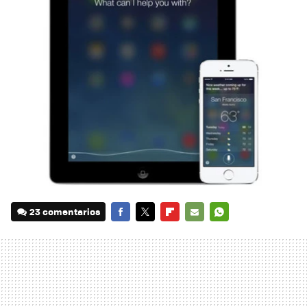
23 comentarios
FACEBOOK
TWITTER
FLIPBOARD
E-
WHATSAPP
MAIL