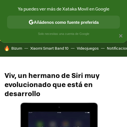
Ya puedes ver más de Xataka Movil en Google
CONECTIVIDAD
MÓVIL Y SOCIEDAD
APLICACIONES
COM
Añádenos como fuente preferida
Solo necesitas una cuenta de Google
×
HOY SE HABLA DE
Bizum
Xiaomi Smart Band 10
Videojuegos
Notificaci
Viv, un hermano de Siri muy
evolucionado que está en
desarrollo