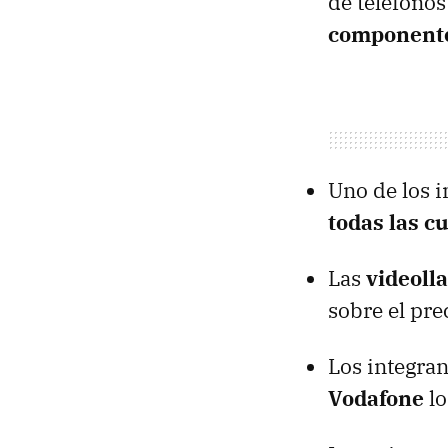
de teléfonos
component
Uno de los i
todas las c
Las
videol
sobre el pre
Los integra
Vodafone
lo