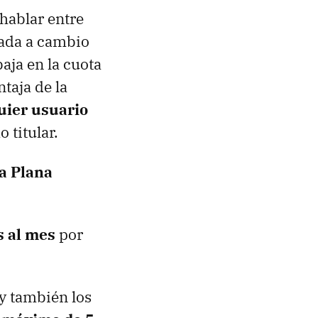
hablar entre
mada a cambio
baja en la cuota
ntaja de la
uier usuario
 titular.
fa Plana
s al mes
por
 y también los