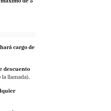
máximo de 5
 hará cargo de
e descuento
 la llamada).
lquier