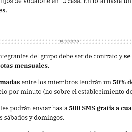
 fijos de Vodafone en tu casa. En total hasta un
es
.
ntegrantes del grupo debe ser de contrato y
se
uotas mensuales
.
lamadas
entre los miembros tendrán un
50% d
cio por minuto (no sobre el establecimiento de
ntes podrán enviar hasta
500
SMS
gratis a cua
s sábados y domingos.