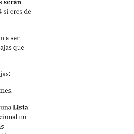
s serán
 si eres de
n a ser
tajas que
jas:
 mes.
a una
Lista
cional no
as