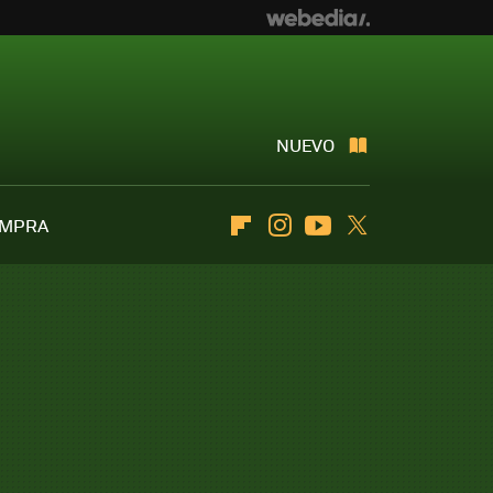
NUEVO
OMPRA
Flipboard
Instagram
Youtube
Twitter