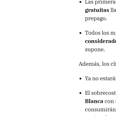
Las primer
gratuitas
ll
prepago.
Todos los mi
considerad
supone.
Además, los cl
Ya no estar
El sobrecos
Blanca
con 
consumirán 