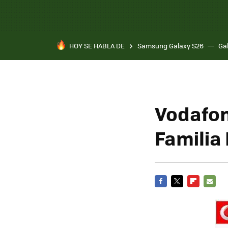
HOY SE HABLA DE
Samsung Galaxy S26
Ga
Vodafon
Familia
FACEBOOK
TWITTER
FLIPBOARD
E-
MAIL