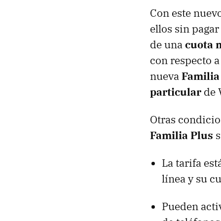
Con este nuev
ellos sin paga
de una
cuota 
con respecto a 
nueva
Familia
particular
de V
Otras condici
Familia Plus
s
La tarifa es
línea y su 
Pueden activ