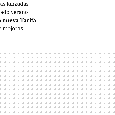
tas lanzadas
sado verano
a
nueva Tarifa
s mejoras.