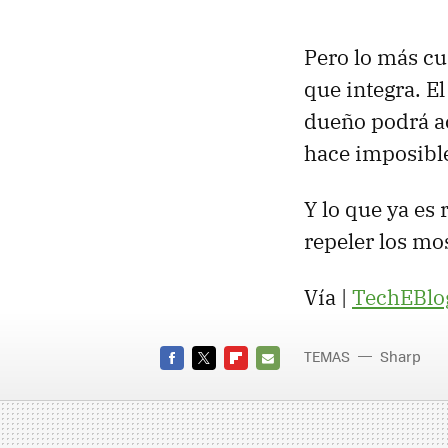
Pero lo más cu
que integra. E
dueño podrá ac
hace imposible
Y lo que ya es 
repeler los mo
Vía |
TechEBlo
TEMAS
Sharp
FACEBOOK
TWITTER
FLIPBOARD
E-
MAIL