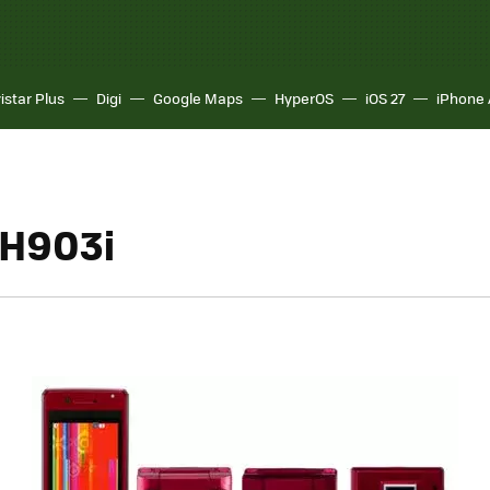
istar Plus
Digi
Google Maps
HyperOS
iOS 27
iPhone 
SH903i