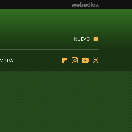
NUEVO
OMPRA
Flipboard
Instagram
Youtube
Twitter