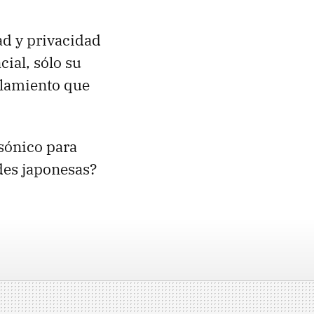
ad y privacidad
ial, sólo su
slamiento que
asónico para
des japonesas?