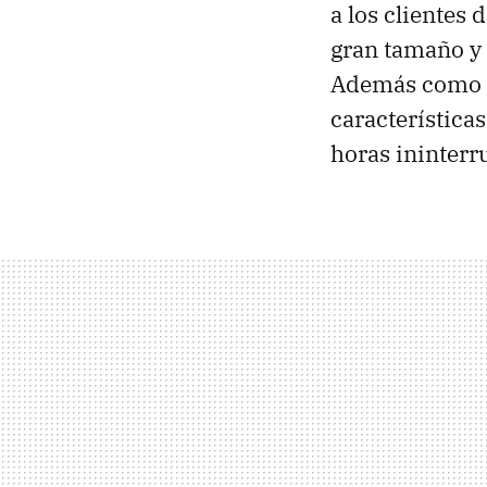
a los clientes 
gran tamaño y 
Además como n
característica
horas ininter