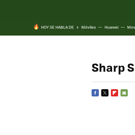
HOY SE HABLA DE
Móviles
Huawei
Mov
Sharp 
FACEBOOK
TWITTER
FLIPBOARD
E-
MAIL