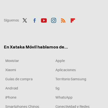
Síguenos
Twit
Fac
You
Inst
RSS
Flip
ter
ebo
tub
agr
boa
ok
e
am
rd
En Xataka Móvil hablamos de...
Movistar
Apple
Xiaomi
Aplicaciones
Guías de compra
Territorio Samsung
Android
5g
iPhone
WhatsApp
Smartphones Chinos
Conectividad y Redes