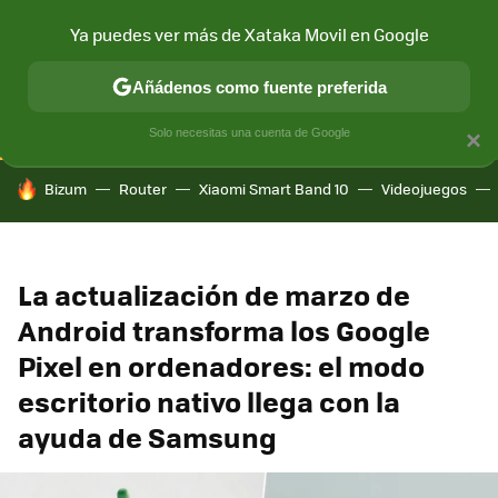
Ya puedes ver más de Xataka Movil en Google
CONECTIVIDAD
MÓVIL Y SOCIEDAD
APLICACIONES
COM
Añádenos como fuente preferida
Solo necesitas una cuenta de Google
×
HOY SE HABLA DE
Bizum
Router
Xiaomi Smart Band 10
Videojuegos
La actualización de marzo de
Android transforma los Google
Pixel en ordenadores: el modo
escritorio nativo llega con la
ayuda de Samsung