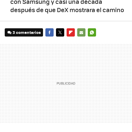
con Samsung y casi una década
después de que DeX mostrara el camino
3 comentarios
FACEBOOK
TWITTER
FLIPBOARD
E-
WHATSAPP
MAIL