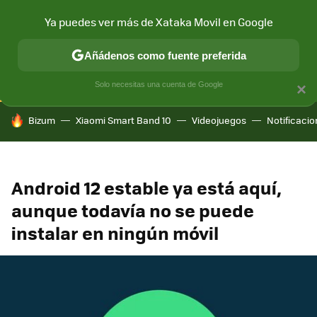
Ya puedes ver más de Xataka Movil en Google
CONECTIVIDAD
MÓVIL Y SOCIEDAD
APLICACIONES
COM
Añádenos como fuente preferida
Solo necesitas una cuenta de Google
×
HOY SE HABLA DE
Bizum
Xiaomi Smart Band 10
Videojuegos
Notificaci
Android 12 estable ya está aquí,
aunque todavía no se puede
instalar en ningún móvil