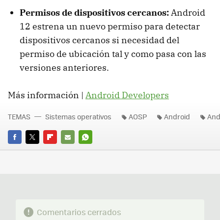
Permisos de dispositivos cercanos:
Android
12 estrena un nuevo permiso para detectar
dispositivos cercanos si necesidad del
permiso de ubicación tal y como pasa con las
versiones anteriores.
Más información |
Android Developers
TEMAS
Sistemas operativos
AOSP
Android
And
FACEBOOK
TWITTER
FLIPBOARD
E-
WHATSAPP
MAIL
Comentarios cerrados