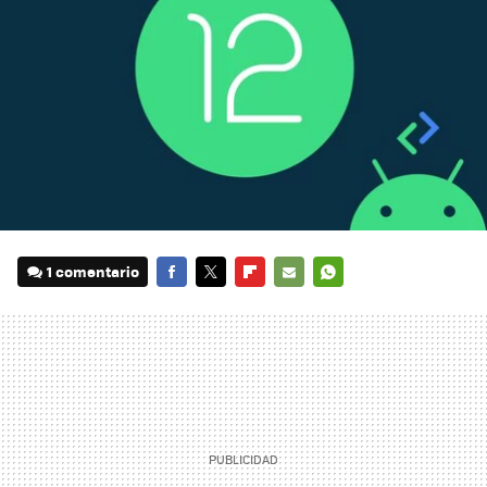
1 comentario
FACEBOOK
TWITTER
FLIPBOARD
E-
WHATSAPP
MAIL