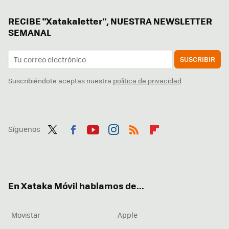
RECIBE "Xatakaletter", NUESTRA NEWSLETTER
SEMANAL
SUSCRIBIR
Suscribiéndote aceptas nuestra
política de privacidad
Síguenos
Twit
Fac
You
Inst
RSS
Flip
ter
ebo
tub
agr
boa
ok
e
am
rd
En Xataka Móvil hablamos de...
Movistar
Apple