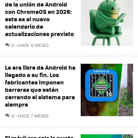
de la unión de Android
con ChromeOS en 2026:
este es el nuevo
calendario de
actualizaciones previsto
COMENTARIOS
0
HACE 6 MESES
La era libre de Android ha
llegado a su fin. Los
fabricantes imponen
barreras que están
cerrando el sistema para
siempre
COMENTARIOS
4
HACE 7 MESES
El móvil era solo la punta