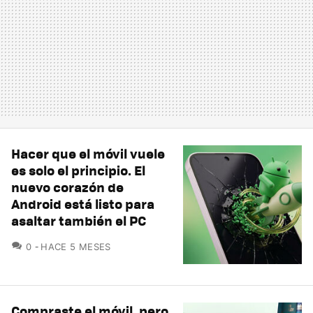
Hacer que el móvil vuele
es solo el principio. El
nuevo corazón de
Android está listo para
asaltar también el PC
COMENTARIOS
0
HACE 5 MESES
Compraste el móvil, pero