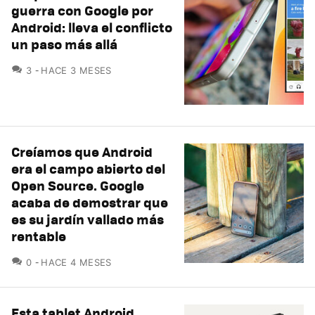
guerra con Google por
Android: lleva el conflicto
un paso más allá
COMENTARIOS
3
HACE 3 MESES
Creíamos que Android
era el campo abierto del
Open Source. Google
acaba de demostrar que
es su jardín vallado más
rentable
COMENTARIOS
0
HACE 4 MESES
Esta tablet Android