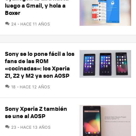
luego a Gmail, y hola a
Boxer
COMENTARIOS
24
HACE 11 AÑOS
Sony se lo pone fácil a los
fans de las ROM
«cocinadas»: los Xperia
Z1, Z2 y M2 ya son AOSP
COMENTARIOS
18
HACE 12 AÑOS
Sony Xperia Z también
se une al AOSP
COMENTARIOS
23
HACE 13 AÑOS