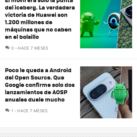
del iceberg. La verdadera
victoria de Huawei son
1.200 millones de
máquinas que no caben
en el bolsillo
COMENTARIOS
0
HACE 7 MESES
Poco le queda a Android
del Open Source. Que
Google confirme solo dos
lanzamientos de AOSP
anuales duele mucho
COMENTARIOS
1
HACE 7 MESES