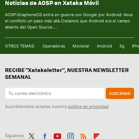
Noticias de AOSP en Xataka Móvil
AOSP:GrapheneOS entra en guerra con Google por Android: lleva
el conflicto un paso más allá.Creíamos que Android era el campo
abierto del Open Source....
OTROS TEMAS:
Operadoras
Movistar
Android
5g
iPh
RECIBE "Xatakaletter", NUESTRA NEWSLETTER
SEMANAL
SUSCRIBIR
Suscribiéndote aceptas nuestra
política de privacidad
Síguenos