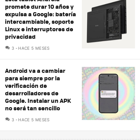
promete durar 10 años y
expulsa a Google: batería
intercambiable, soporte
Linux e interruptores de
privacidad
COMENTARIOS
3
HACE 5 MESES
Android va a cambiar
para siempre por la
verificación de
desarrolladores de
Google. Instalar un APK
no será tan sencillo
COMENTARIOS
3
HACE 5 MESES