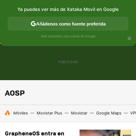
Ya puedes ver más de Xataka Movil en Google
CONECTIVIDAD
MÓVIL Y SOCIEDAD
APLICACIONES
Añádenos como fuente preferida
Solo necesitas una cuenta de Google
×
AOSP
HOY SE HABLA DE
Móviles
Movistar Plus
Movistar
Google Maps
VP
GrapheneOS entra en