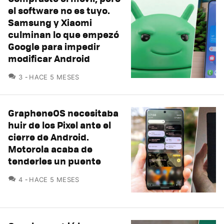
el software no es tuyo.
Samsung y Xiaomi
culminan lo que empezó
Google para impedir
modificar Android
COMENTARIOS
3
HACE 5 MESES
GrapheneOS necesitaba
huir de los Pixel ante el
cierre de Android.
Motorola acaba de
tenderles un puente
COMENTARIOS
4
HACE 5 MESES