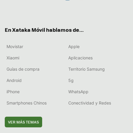
Twit
Fac
You
Inst
RSS
Flip
ter
ebo
tub
agr
boa
ok
e
am
rd
En Xataka Móvil hablamos de...
Movistar
Apple
Xiaomi
Aplicaciones
Guías de compra
Territorio Samsung
Android
5g
iPhone
WhatsApp
Smartphones Chinos
Conectividad y Redes
VER MÁS TEMAS