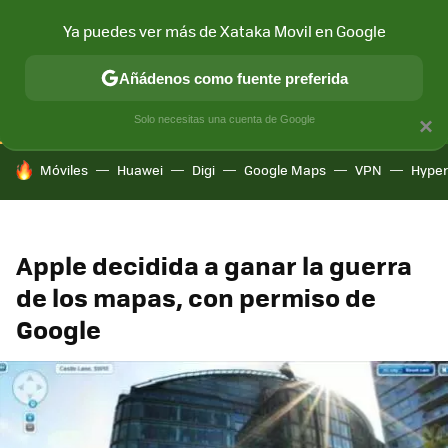
Ya puedes ver más de Xataka Movil en Google
CONECTIVIDAD
MÓVIL Y SOCIEDAD
APLICACIONES
COM
Añádenos como fuente preferida
Solo necesitas una cuenta de Google
×
HOY SE HABLA DE
Móviles
Huawei
Digi
Google Maps
VPN
Hype
Apple decidida a ganar la guerra
de los mapas, con permiso de
Google