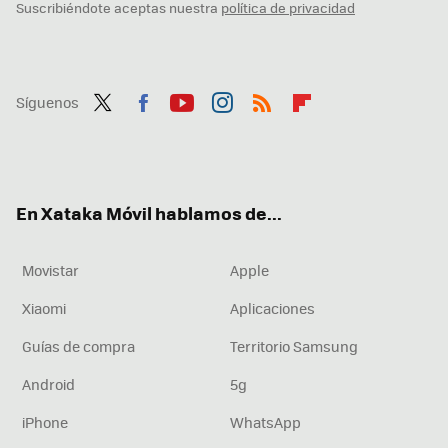
Suscribiéndote aceptas nuestra
política de privacidad
Síguenos
Twit
Fac
You
Inst
RSS
Flip
ter
ebo
tub
agr
boa
ok
e
am
rd
En Xataka Móvil hablamos de...
Movistar
Apple
Xiaomi
Aplicaciones
Guías de compra
Territorio Samsung
Android
5g
iPhone
WhatsApp