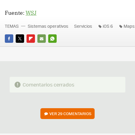
Fuente:
WSJ
TEMAS
Sistemas operativos
Servicios
iOS 6
Maps
FACEBOOK
TWITTER
FLIPBOARD
E-
WHATSAPP
MAIL
Comentarios cerrados
VER
29 COMENTARIOS