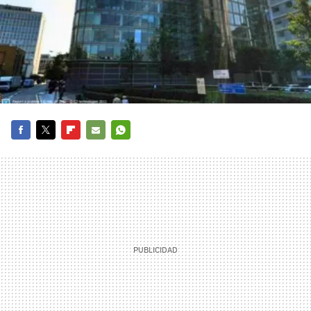
FACEBOOK
TWITTER
FLIPBOARD
E-
WHATSAPP
MAIL