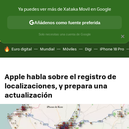
Ya puedes ver más de Xataka Movil en Google
CONECTIVIDAD
MÓVIL Y SOCIEDAD
APLICACIONES
COM
Añádenos como fuente preferida
Solo necesitas una cuenta de Google
×
HOY SE HABLA DE
Euro digital
Mundial
Móviles
Digi
iPhone 18 Pro
Apple habla sobre el registro de
localizaciones, y prepara una
actualización