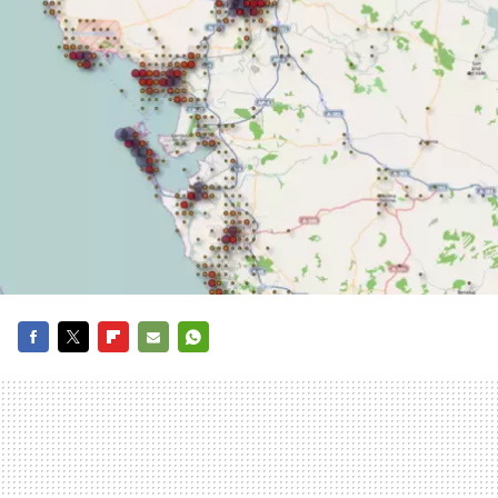
FACEBOOK
TWITTER
FLIPBOARD
E-
WHATSAPP
MAIL