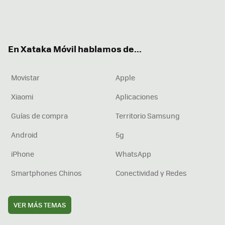
Twit
Fac
You
Inst
RSS
Flip
ter
ebo
tub
agr
boa
ok
e
am
rd
En Xataka Móvil hablamos de...
Movistar
Apple
Xiaomi
Aplicaciones
Guías de compra
Territorio Samsung
Android
5g
iPhone
WhatsApp
Smartphones Chinos
Conectividad y Redes
VER MÁS TEMAS