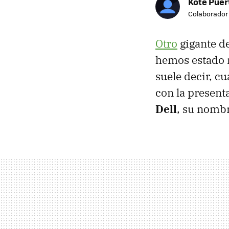
Kote Puer
Colaborador
Otro
gigante de
hemos estado
suele decir, c
con la present
Dell
, su nomb