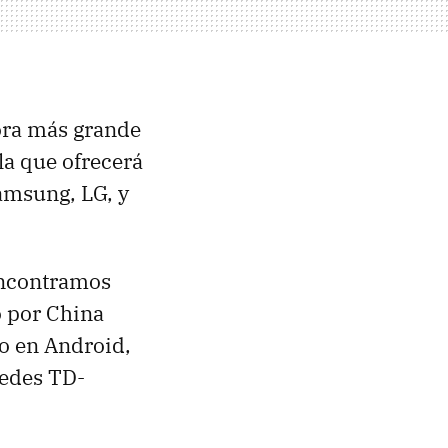
ora más grande
 la que ofrecerá
amsung, LG, y
 encontramos
o por China
do en Android,
redes
TD-