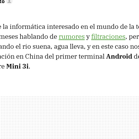
to
 la informática interesado en el mundo de la t
 meses hablando de
rumores
y
filtraciones
, pe
uando el rio suena, agua lleva, y en este caso 
ación en China del primer terminal
Android
de
re
Mini 3i
.