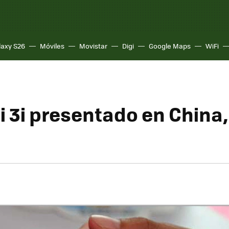
laxy S26
Móviles
Movistar
Digi
Google Maps
WiFi
ni 3i presentado en China
d