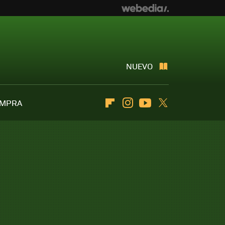
NUEVO
OMPRA
Flipboard
Instagram
Youtube
Twitter