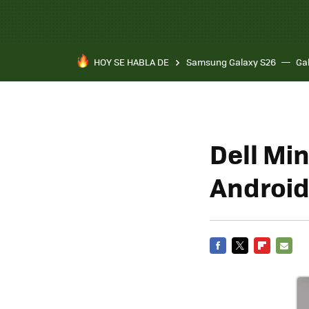
HOY SE HABLA DE
Samsung Galaxy S26
Ga
Dell Mi
Androi
FACEBOOK
TWITTER
FLIPBOARD
E-
MAIL