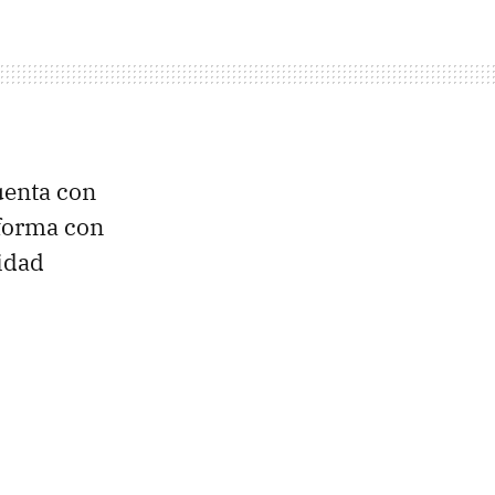
uenta con
nforma con
vidad