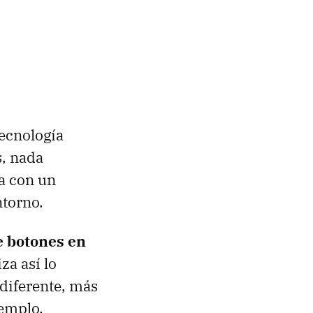
tecnología
s, nada
a con un
ntorno.
e botones en
za así lo
diferente, más
jemplo.