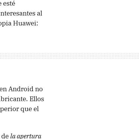
 esté
interesantes al
opia Huawei:
 en Android no
bricante. Ellos
perior que el
a de
la apertura