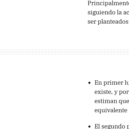
Principalmente
siguiendo la a
ser planteado
En primer l
existe, y po
estiman que 
equivalente
El segundo p