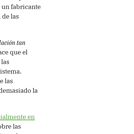
e un fabricante
 de las
elación tan
ace que el
 las
sistema.
e las
 demasiado la
cialmente en
bre las