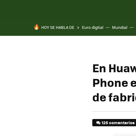
HOY SE HABLA DE
Euro digital
Mundial
En Huaw
Phone es
de fabr
125 comentarios