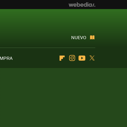
NUEVO
OMPRA
Flipboard
Instagram
Youtube
Twitter