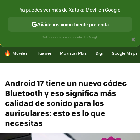
Ya puedes ver más de Xataka Movil en Google
CONECTIVIDAD
MÓVIL Y SOCIEDAD
APLICACIONES
COM
Añádenos como fuente preferida
Solo necesitas una cuenta de Google
×
HOY SE HABLA DE
Móviles
Huawei
Movistar Plus
Digi
Google Maps
Android 17 tiene un nuevo códec
Bluetooth y eso significa más
calidad de sonido para los
auriculares: esto es lo que
necesitas