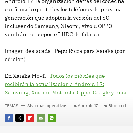
Android 17, la organización detrás del códec ha
confirmado que todos los teléfonos de próxima
generación que adopten la versión del SO —
incluyendo Samsung, Xiaomi, vivo u OPPO—
vendrán con soporte LHDC de fábrica.
Imagen destacada | Pepu Ricca para Xataka (con
edición)
En Xataka Móvil |
Todos los móviles que
recibirán la actualización a Android 17:
Samsung, Xiaomi, Motorola, Oppo, Google y más
TEMAS
Sistemas operativos
Android 17
Bluetooth
FACEBOOK
TWITTER
FLIPBOARD
E-
WHATSAPP