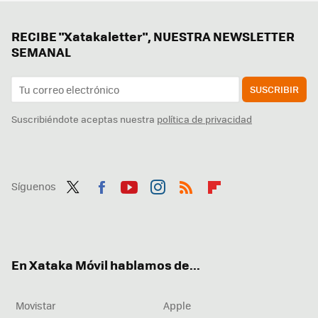
RECIBE "Xatakaletter", NUESTRA NEWSLETTER
SEMANAL
SUSCRIBIR
Suscribiéndote aceptas nuestra
política de privacidad
Síguenos
Twit
Fac
You
Inst
RSS
Flip
ter
ebo
tub
agr
boa
ok
e
am
rd
En Xataka Móvil hablamos de...
Movistar
Apple