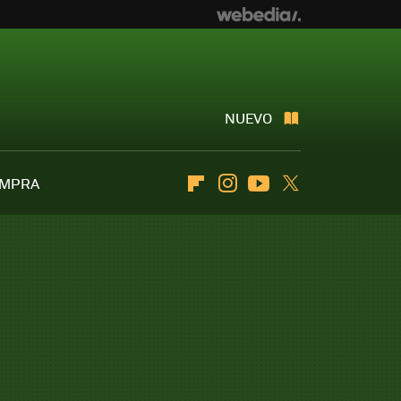
NUEVO
OMPRA
Flipboard
Instagram
Youtube
Twitter