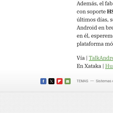
Además, el fa
con soporte
H
últimos días,
Android en bre
en él, esperem
plataforma móv
Vía |
TalkAndr
En Xataka |
Hu
TEMAS
Sistemas 
FACEBOOK
TWITTER
FLIPBOARD
E-
MAIL