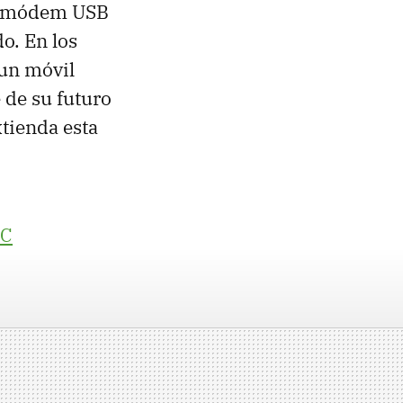
er módem
USB
. En los
un móvil
 de su futuro
xtienda esta
WC