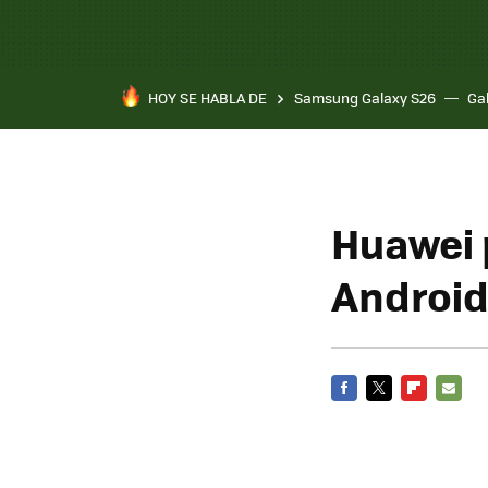
HOY SE HABLA DE
Samsung Galaxy S26
Ga
Huawei 
Android
FACEBOOK
TWITTER
FLIPBOARD
E-
MAIL