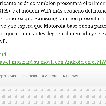
bricante asiático también presentará el prim
SPA+
y el módem WiFi más pequeño del mundo
 se rumorea que
Samsung
también presentará 
ve y se espera que
Motorola
base buena parte
os que cuanto antes lleguen al mercado y se e
il.
oid
awei mostrará su móvil con Android en el M
operativos
Desarrollo
Android
Huawei