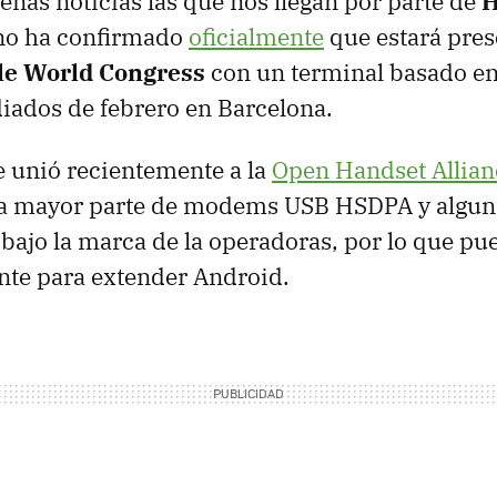
enas noticias las que nos llegan por parte de
H
ino ha confirmado
oficialmente
que estará pres
le World Congress
con un terminal basado e
diados de febrero en Barcelona.
 unió recientemente a la
Open Handset Allian
 la mayor parte de modems
USB
HSDPA
y algun
bajo la marca de la operadoras, por lo que pu
nte para extender Android.