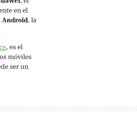
uawei
, el
ente en el
n
Android
, la
ce
, es el
os móviles
ede ser un