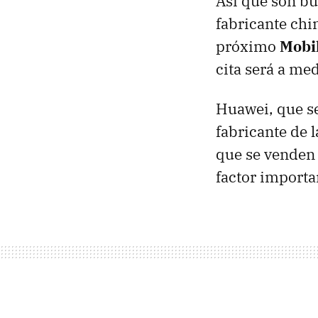
Así que son bu
fabricante ch
próximo
Mobi
cita será a me
Huawei, que se
fabricante de
que se venden 
factor importa