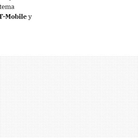
istema
T-Mobile
y