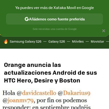
Ya puedes ver más de Xataka Movil en Google
CONECTIVIDAD
MÓVIL Y SOCIEDAD
APLICACIONES
COM
Añádenos como fuente preferida
Solo necesitas una cuenta de Google
×
HOY SE HABLA DE
Samsung Galaxy S26
Galaxy S26
Móviles
Movistar
Orange anuncia las
actualizaciones Android de sus
HTC Hero, Desire y Boston