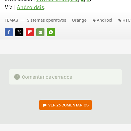
Vía |
Androidsis
.
TEMAS
Sistemas operativos
Orange
Android
HTC
FACEBOOK
TWITTER
FLIPBOARD
E-
WHATSAPP
MAIL
Comentarios cerrados
VER
23 COMENTARIOS