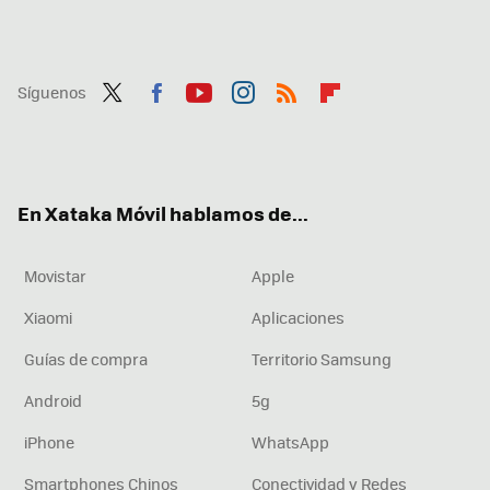
Síguenos
Twit
Fac
You
Inst
RSS
Flip
ter
ebo
tub
agr
boa
ok
e
am
rd
En Xataka Móvil hablamos de...
Movistar
Apple
Xiaomi
Aplicaciones
Guías de compra
Territorio Samsung
Android
5g
iPhone
WhatsApp
Smartphones Chinos
Conectividad y Redes