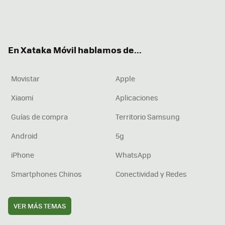
Twit
Fac
You
Inst
RSS
Flip
ter
ebo
tub
agr
boa
ok
e
am
rd
En Xataka Móvil hablamos de...
Movistar
Apple
Xiaomi
Aplicaciones
Guías de compra
Territorio Samsung
Android
5g
iPhone
WhatsApp
Smartphones Chinos
Conectividad y Redes
VER MÁS TEMAS