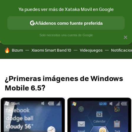
Ya puedes ver más de Xataka Movil en Google
CONECTIVIDAD
MÓVIL Y SOCIEDAD
APLICACIONES
COM
Añádenos como fuente preferida
Solo necesitas una cuenta de Google
×
HOY SE HABLA DE
Bizum
Xiaomi Smart Band 10
Videojuegos
Notificaci
¿Primeras imágenes de Windows
Mobile 6.5?