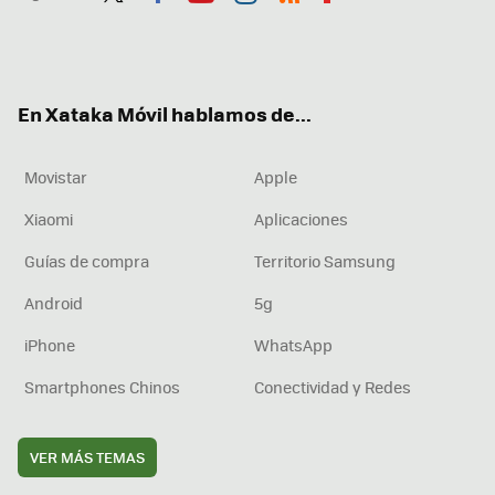
Twit
Fac
You
Inst
RSS
Flip
ter
ebo
tub
agr
boa
ok
e
am
rd
En Xataka Móvil hablamos de...
Movistar
Apple
Xiaomi
Aplicaciones
Guías de compra
Territorio Samsung
Android
5g
iPhone
WhatsApp
Smartphones Chinos
Conectividad y Redes
VER MÁS TEMAS