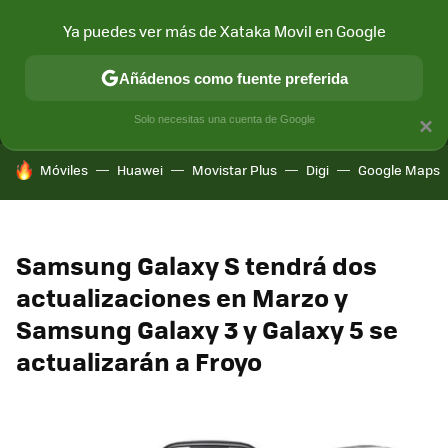
Ya puedes ver más de Xataka Movil en Google
MENÚ
NUEVO
Añádenos como fuente preferida
CONECTIVIDAD
MÓVIL Y SOCIEDAD
APLICACIONES
COM
Solo necesitas una cuenta de Google
×
HOY SE HABLA DE
Móviles
Huawei
Movistar Plus
Digi
Google Maps
Samsung Galaxy S tendrá dos
actualizaciones en Marzo y
Samsung Galaxy 3 y Galaxy 5 se
actualizarán a Froyo