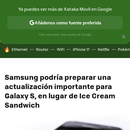
Ya puedes ver más de Xataka Movil en Google
CONECTIVIDAD
MÓVIL Y SOCIEDAD
APLICACIONES
COM
Añádenos como fuente preferida
Solo necesitas una cuenta de Google
×
HOY SE HABLA DE
Ethernet
Router
WiFi
iPhone 17
Netflix
Pokém
Samsung podría preparar una
actualización importante para
Galaxy S, en lugar de Ice Cream
Sandwich