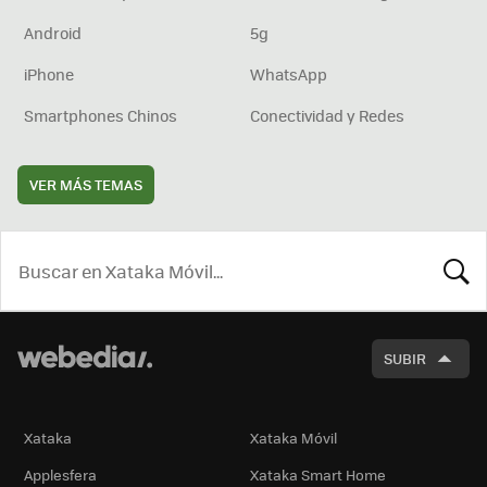
Android
5g
iPhone
WhatsApp
Smartphones Chinos
Conectividad y Redes
VER MÁS TEMAS
BUSCA
SUBIR
Xataka
Xataka Móvil
Applesfera
Xataka Smart Home