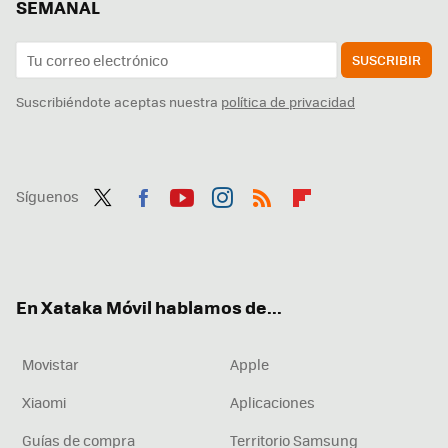
SEMANAL
SUSCRIBIR
Suscribiéndote aceptas nuestra
política de privacidad
Síguenos
Twit
Fac
You
Inst
RSS
Flip
ter
ebo
tub
agr
boa
ok
e
am
rd
En Xataka Móvil hablamos de...
Movistar
Apple
Xiaomi
Aplicaciones
Guías de compra
Territorio Samsung