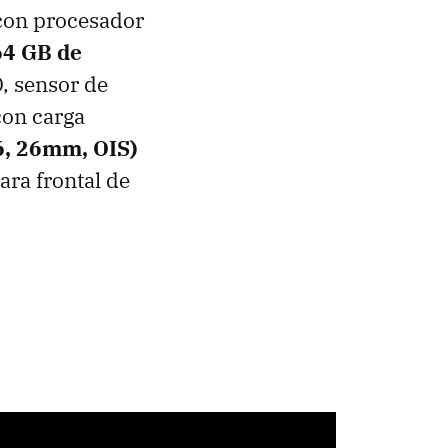
con procesador
64 GB de
, sensor de
con carga
6, 26mm, OIS)
ara frontal de