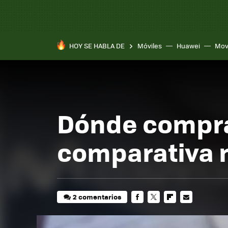
HOY SE HABLA DE
Móviles
Huawei
Mov
Dónde comprar
comparativa 
2 comentarios
FACEBOOK
TWITTER
FLIPBOARD
E-
MAIL