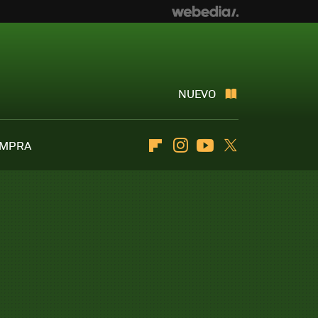
NUEVO
OMPRA
Flipboard
Instagram
Youtube
Twitter