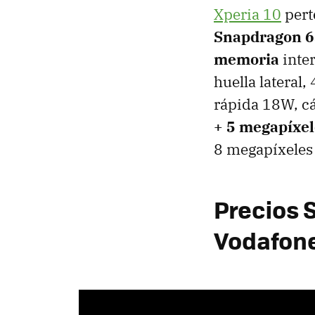
Xperia 10
pert
Snapdragon 
memoria
inte
huella lateral
rápida 18W, c
+ 5 megapíxel
8 megapíxeles
Precios 
Vodafone