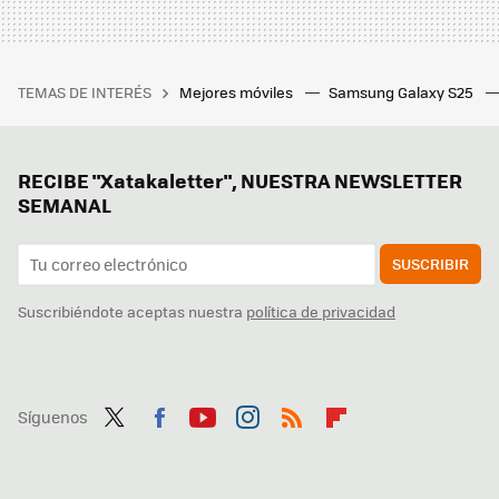
TEMAS DE INTERÉS
Mejores móviles
Samsung Galaxy S25
RECIBE "Xatakaletter", NUESTRA NEWSLETTER
SEMANAL
SUSCRIBIR
Suscribiéndote aceptas nuestra
política de privacidad
Síguenos
Twit
Fac
You
Inst
RSS
Flip
ter
ebo
tub
agr
boa