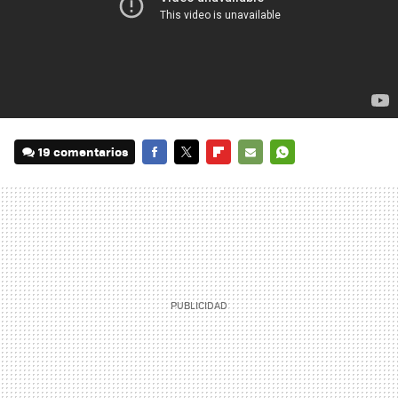
19 comentarios
FACEBOOK
TWITTER
FLIPBOARD
E-
WHATSAPP
MAIL