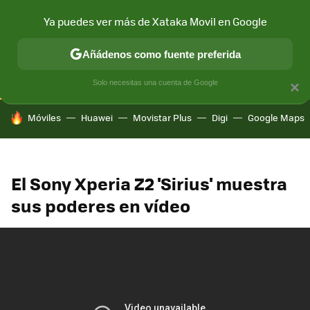
Ya puedes ver más de Xataka Movil en Google
CONECTIVIDAD
MÓVIL Y SOCIEDAD
APLICACIONES
COM
Añádenos como fuente preferida
Solo necesitas una cuenta de Google
×
HOY SE HABLA DE
Móviles
Huawei
Movistar Plus
Digi
Google Maps
El Sony Xperia Z2 'Sirius' muestra
sus poderes en vídeo