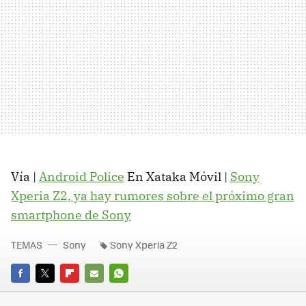
Vía |
Android Police
En Xataka Móvil |
Sony
Xperia Z2, ya hay rumores sobre el próximo gran
smartphone de Sony
TEMAS
Sony
Sony Xperia Z2
FACEBOOK
TWITTER
FLIPBOARD
E-
WHATSAPP