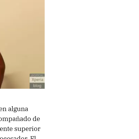
 en alguna
 acompañado de
ente superior
ocesador. El