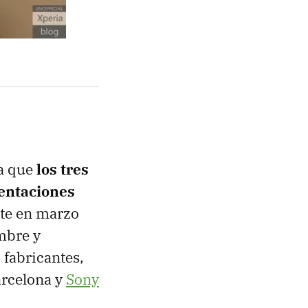
 a que
los tres
sentaciones
te en marzo
mbre y
 fabricantes,
arcelona y
Sony