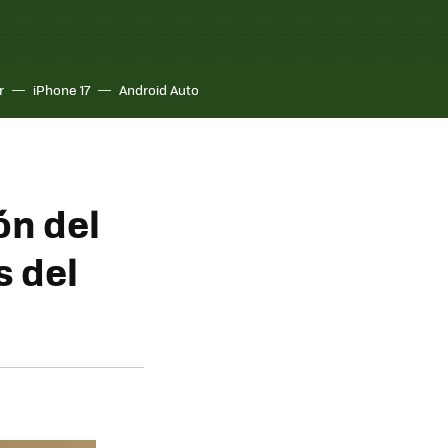
r
iPhone 17
Android Auto
ón del
s del