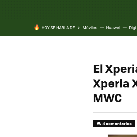
HOY SE HABLA DE
Móviles
Huawei
Digi
El Xperi
Xperia X
MWC
4 comentarios