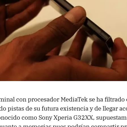
rminal con procesador MediaTek se ha filtrado
do pistas de su futura existencia y de llegar
onocido como Sony Xperia G32XX, supuestam
cuanto a memorias pues podrían compartir pr