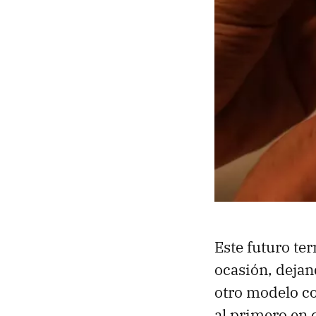
Este futuro te
ocasión, dejan
otro modelo c
al primero en 