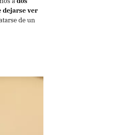
emos a
dos
e dejarse ver
atarse de un