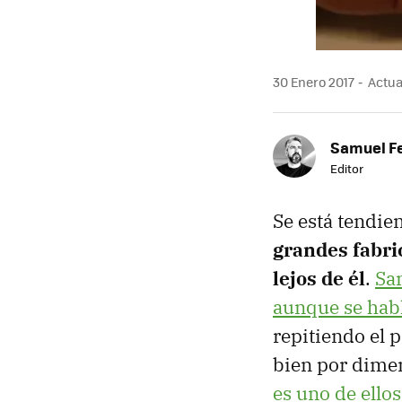
30 Enero 2017
Actual
Samuel F
Editor
Se está tendi
grandes fabri
lejos de él
.
Sa
aunque se hab
repitiendo el 
bien por dimen
es uno de ellos