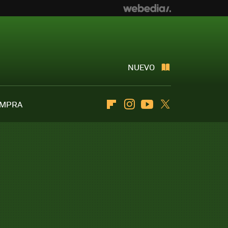
NUEVO
OMPRA
Flipboard
Instagram
Youtube
Twitter