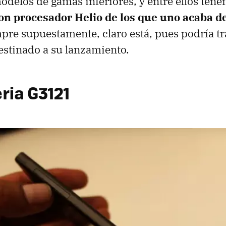
delos de gamas inferiores, y entre ellos ten
con procesador Helio de los que uno acaba d
mpre supuestamente, claro está, pues podría tr
estinado a su lanzamiento.
ria G3121