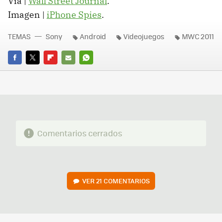
Vía |
Wall Street Journal
.
Imagen |
iPhone Spies
.
TEMAS
Sony
Android
Videojuegos
MWC 2011
FACEBOOK
TWITTER
FLIPBOARD
E-
WHATSAPP
MAIL
Comentarios cerrados
VER
21 COMENTARIOS