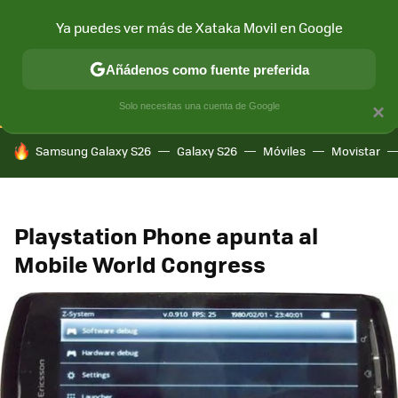
Ya puedes ver más de Xataka Movil en Google
CONECTIVIDAD
MÓVIL Y SOCIEDAD
APLICACIONES
COM
Añádenos como fuente preferida
Solo necesitas una cuenta de Google
×
HOY SE HABLA DE
Samsung Galaxy S26
Galaxy S26
Móviles
Movistar
Playstation Phone apunta al
Mobile World Congress