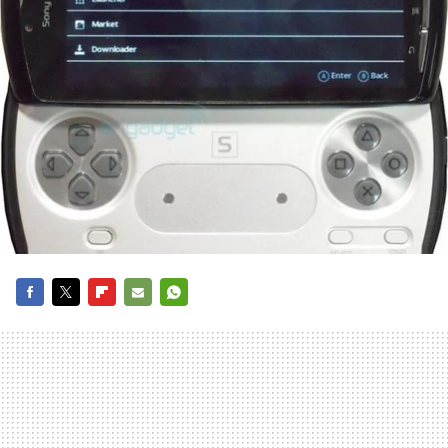
FACEBOOK
TWITTER
FLIPBOARD
E-
WHATSAPP
MAIL