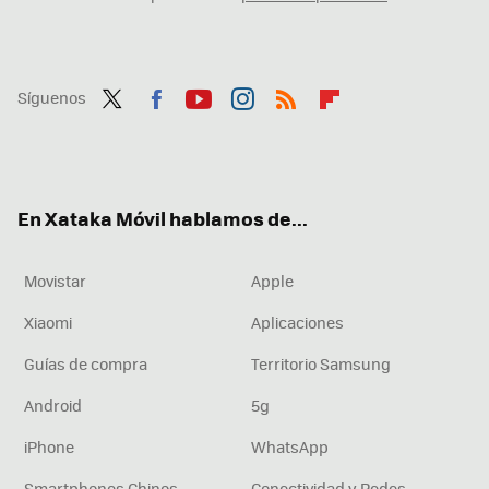
Síguenos
Twit
Fac
You
Inst
RSS
Flip
ter
ebo
tub
agr
boa
ok
e
am
rd
En Xataka Móvil hablamos de...
Movistar
Apple
Xiaomi
Aplicaciones
Guías de compra
Territorio Samsung
Android
5g
iPhone
WhatsApp
Smartphones Chinos
Conectividad y Redes