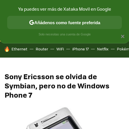
Ya puedes ver más de Xataka Movil en Google
CONECTIVIDAD
MÓVIL Y SOCIEDAD
APLICACIONES
COM
Añádenos como fuente preferida
Solo necesitas una cuenta de Google
×
HOY SE HABLA DE
Ethernet
Router
WiFi
iPhone 17
Netflix
Pokém
Sony Ericsson se olvida de
Symbian, pero no de Windows
Phone 7