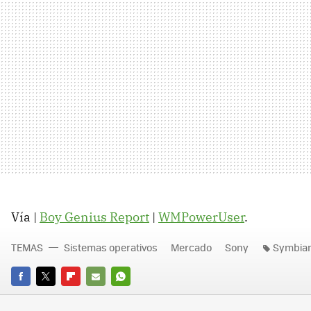
Vía |
Boy Genius Report
|
WMPowerUser
.
TEMAS
Sistemas operativos
Mercado
Sony
Symbia
FACEBOOK
TWITTER
FLIPBOARD
E-
WHATSAPP