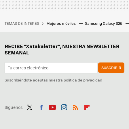
TEMAS DE INTERÉS
Mejores móviles
Samsung Galaxy S25
RECIBE "Xatakaletter", NUESTRA NEWSLETTER
SEMANAL
SUSCRIBIR
Suscribiéndote aceptas nuestra
política de privacidad
Síguenos
Twit
Fac
You
Inst
RSS
Flip
ter
ebo
tub
agr
boa