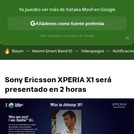
Ya puedes ver más de Xataka Movil en Google
CONECTIVIDAD
MÓVIL Y SOCIEDAD
APLICACIONES
COM
Añádenos como fuente preferida
Solo necesitas una cuenta de Google
×
HOY SE HABLA DE
Bizum
Xiaomi Smart Band 10
Videojuegos
Notificaci
Sony Ericsson XPERIA X1 será
presentado en 2 horas