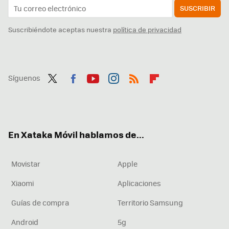
SUSCRIBIR
Suscribiéndote aceptas nuestra
política de privacidad
Síguenos
Twit
Fac
You
Inst
RSS
Flip
ter
ebo
tub
agr
boa
ok
e
am
rd
En Xataka Móvil hablamos de...
Movistar
Apple
Xiaomi
Aplicaciones
Guías de compra
Territorio Samsung
Android
5g