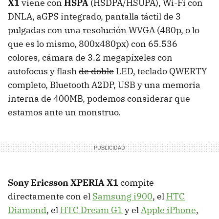
X1
viene con
HSPA
(HSDPA/HSUPA), Wi-Fi con
DNLA, aGPS integrado, pantalla táctil de 3
pulgadas con una resolución WVGA (480p, o lo
que es lo mismo, 800x480px) con 65.536
colores, cámara de 3.2 megapíxeles con
autofocus y flash
de doble
LED, teclado QWERTY
completo, Bluetooth A2DP, USB y una memoria
interna de 400MB, podemos considerar que
estamos ante un monstruo.
Sony Ericsson XPERIA X1
compite
directamente con el
Samsung i900
, el
HTC
Diamond
, el
HTC Dream G1
y el
Apple iPhone
,