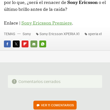
por lo que, ¿será el renacer de
Sony Ericsson
o el
último brillo antes de la caída?
Enlace |
Sony Ericsson Premiere
.
TEMAS
Sony
Sony Ericsson XPERIA X1
xperia x1
FACEBOOK
TWITTER
FLIPBOARD
E-
WHATSAPP
MAIL
Comentarios cerrados
VER
11 COMENTARIOS