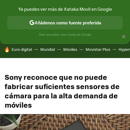
Ya puedes ver más de Xataka Movil en Google
MENÚ
NUEVO
Añádenos como fuente preferida
CONECTIVIDAD
MÓVIL Y SOCIEDAD
APLICACIONES
COM
Solo necesitas una cuenta de Google
×
HOY SE HABLA DE
Euro digital
Mundial
Móviles
Movistar Plus
Hyper
Sony reconoce que no puede
fabricar suficientes sensores de
cámara para la alta demanda de
móviles