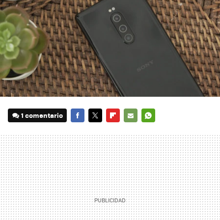
1 comentario
FACEBOOK
TWITTER
FLIPBOARD
E-
WHATSAPP
MAIL