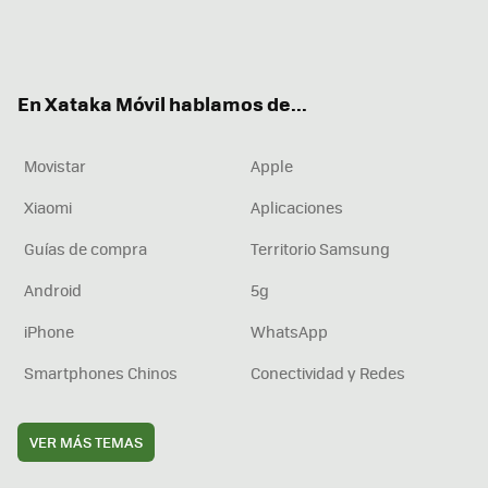
Twit
Fac
You
Inst
RSS
Flip
ter
ebo
tub
agr
boa
ok
e
am
rd
En Xataka Móvil hablamos de...
Movistar
Apple
Xiaomi
Aplicaciones
Guías de compra
Territorio Samsung
Android
5g
iPhone
WhatsApp
Smartphones Chinos
Conectividad y Redes
VER MÁS TEMAS