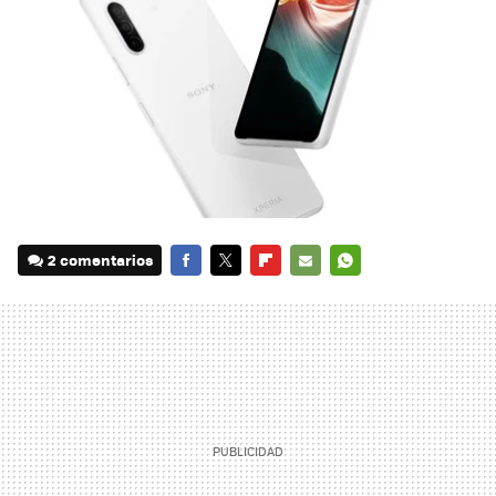
2 comentarios
FACEBOOK
TWITTER
FLIPBOARD
E-
WHATSAPP
MAIL