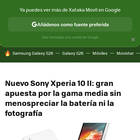
Ya puedes ver más de Xataka Movil en Google
CONECTIVIDAD
MÓVIL Y SOCIEDAD
APLICACIONES
COM
Añádenos como fuente preferida
Solo necesitas una cuenta de Google
×
HOY SE HABLA DE
Samsung Galaxy S26
Galaxy S26
Móviles
Movistar
Nuevo Sony Xperia 10 II: gran
apuesta por la gama media sin
menospreciar la batería ni la
fotografía