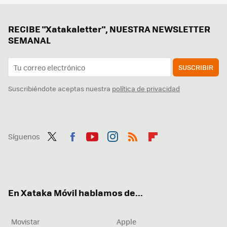
RECIBE "Xatakaletter", NUESTRA NEWSLETTER
SEMANAL
SUSCRIBIR
Suscribiéndote aceptas nuestra
política de privacidad
Síguenos
Twit
Fac
You
Inst
RSS
Flip
ter
ebo
tub
agr
boa
ok
e
am
rd
En Xataka Móvil hablamos de...
Movistar
Apple