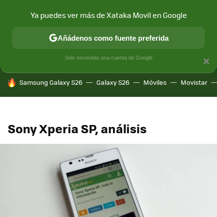
Ya puedes ver más de Xataka Movil en Google
MENÚ
NUEVO
Añádenos como fuente preferida
CONECTIVIDAD
MÓVIL Y SOCIEDAD
APLICACIONES
COM
Solo necesitas una cuenta de Google
×
HOY SE HABLA DE
Samsung Galaxy S26
Galaxy S26
Móviles
Movistar
Sony Xperia SP, análisis