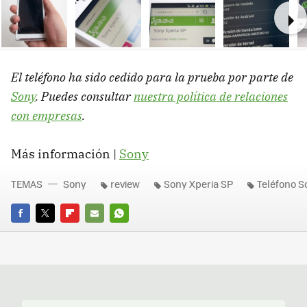
Ne
El teléfono ha sido cedido para la prueba por parte de
Sony
. Puedes consultar
nuestra política de relaciones
con empresas
.
Más información |
Sony
TEMAS
Sony
review
Sony Xperia SP
Teléfono S
FACEBOOK
TWITTER
FLIPBOARD
E-
WHATSAPP
MAIL