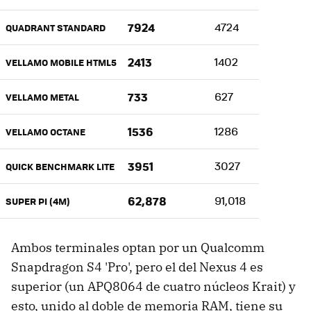
7924
4724
QUADRANT STANDARD
2413
1402
VELLAMO MOBILE HTML5
733
627
VELLAMO METAL
1536
1286
VELLAMO OCTANE
3951
3027
QUICK BENCHMARK LITE
62,878
91,018
SUPER PI (4M)
Ambos terminales optan por un Qualcomm
Snapdragon S4 'Pro', pero el del Nexus 4 es
superior (un APQ8064 de cuatro núcleos Krait) y
esto, unido al doble de memoria RAM, tiene su