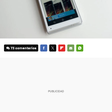
73 comentarios
FACEBOOK
TWITTER
FLIPBOARD
E-
WHATSAPP
MAIL