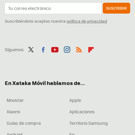
SUSCRIBIR
Suscribiéndote aceptas nuestra
política de privacidad
Síguenos
Twit
Fac
You
Inst
RSS
Flip
ter
ebo
tub
agr
boa
ok
e
am
rd
En Xataka Móvil hablamos de...
Movistar
Apple
Xiaomi
Aplicaciones
Guías de compra
Territorio Samsung
Android
5g