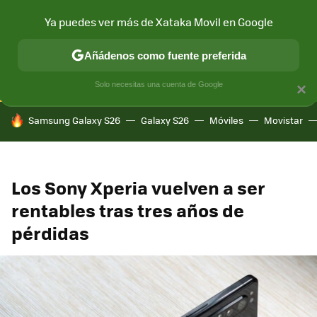
Ya puedes ver más de Xataka Movil en Google
CONECTIVIDAD
MÓVIL Y SOCIEDAD
APLICACIONES
COM
Añádenos como fuente preferida
Solo necesitas una cuenta de Google
×
HOY SE HABLA DE
Samsung Galaxy S26
Galaxy S26
Móviles
Movistar
Los Sony Xperia vuelven a ser
rentables tras tres años de
pérdidas