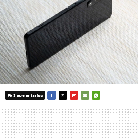
3 comentarios
FACEBOOK
TWITTER
FLIPBOARD
E-
WHATSAPP
MAIL