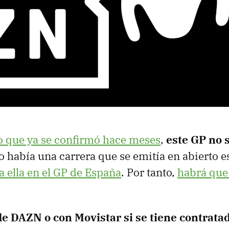
o que ya se confirmó hace meses
,
este GP no 
lo había una carrera que se emitía en abierto 
a ella en el GP de España
. Por tanto,
habrá que 
de DAZN o con Movistar si se tiene contratad