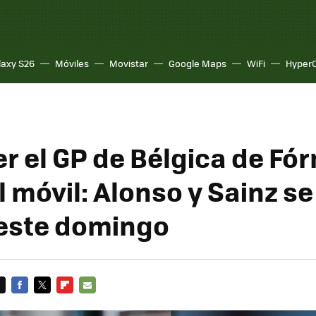
laxy S26
Móviles
Movistar
Google Maps
WiFi
Hyper
r el GP de Bélgica de Fór
 móvil: Alonso y Sainz se
este domingo
FACEBOOK
TWITTER
FLIPBOARD
E-