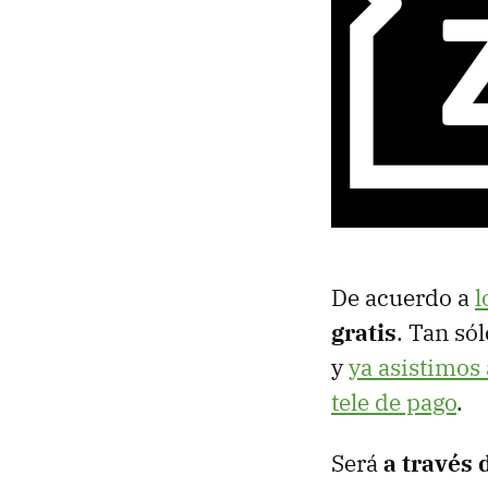
De acuerdo a
l
gratis
. Tan só
y
ya asistimos 
tele de pago
.
Será
a través 