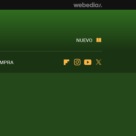
NUEVO
OMPRA
Flipboard
Instagram
Youtube
Twitter