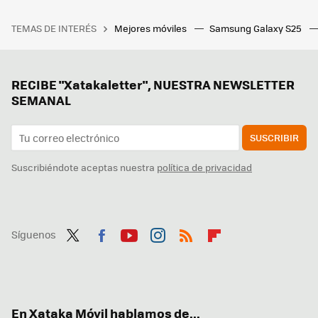
TEMAS DE INTERÉS
Mejores móviles
Samsung Galaxy S25
RECIBE "Xatakaletter", NUESTRA NEWSLETTER
SEMANAL
SUSCRIBIR
Suscribiéndote aceptas nuestra
política de privacidad
Síguenos
Twit
Fac
You
Inst
RSS
Flip
ter
ebo
tub
agr
boa
ok
e
am
rd
En Xataka Móvil hablamos de...