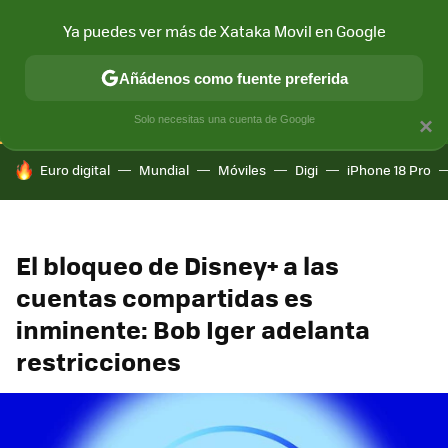
Ya puedes ver más de Xataka Movil en Google
CONECTIVIDAD
MÓVIL Y SOCIEDAD
APLICACIONES
COM
Añádenos como fuente preferida
Solo necesitas una cuenta de Google
×
HOY SE HABLA DE
Euro digital
Mundial
Móviles
Digi
iPhone 18 Pro
El bloqueo de Disney+ a las
cuentas compartidas es
inminente: Bob Iger adelanta
restricciones