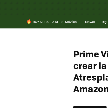
HOY SE HABLA DE
Móviles
Huawei
Digi
Prime V
crear la
Atrespl
Amazo