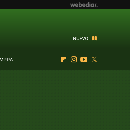
NUEVO
OMPRA
Flipboard
Instagram
Youtube
Twitter