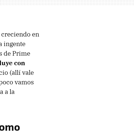
e creciendo en
a ingente
as de Prime
luye con
o (allí vale
a poco vamos
a a la
como