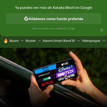
Ya puedes ver más de Xataka Movil en Google
MENÚ
NUEVO
Añádenos como fuente preferida
CONECTIVIDAD
MÓVIL Y SOCIEDAD
APLICACIONES
COM
Solo necesitas una cuenta de Google
×
HOY SE HABLA DE
Bizum
Router
Xiaomi Smart Band 10
Videojuegos