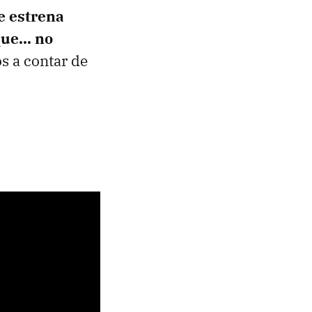
e estrena
e... no
s a contar de