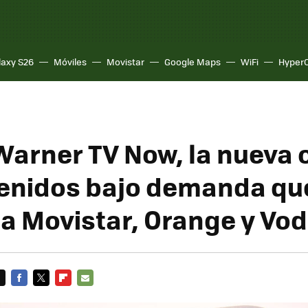
laxy S26
Móviles
Movistar
Google Maps
WiFi
Hyper
Warner TV Now, la nueva 
enidos bajo demanda qu
 a Movistar, Orange y Vo
FACEBOOK
TWITTER
FLIPBOARD
E-