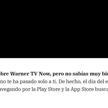
sobre Warner TV Now, pero no sabías muy bi
 no te ha pasado solo a ti. De hecho, el día del 
avegando por la Play Store y la App Store busc