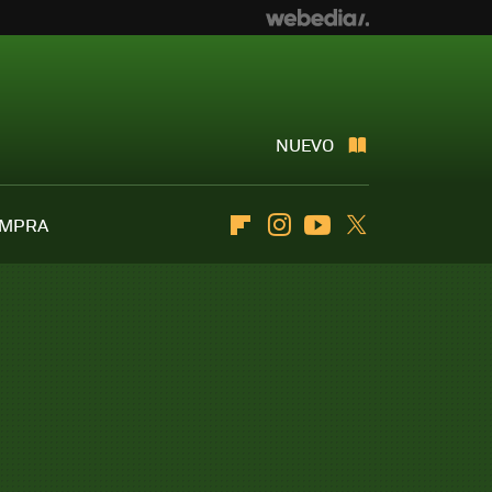
NUEVO
OMPRA
Flipboard
Instagram
Youtube
Twitter