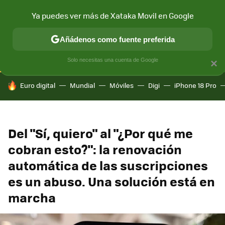
Ya puedes ver más de Xataka Movil en Google
CONECTIVIDAD
MÓVIL Y SOCIEDAD
APLICACIONES
COM
Añádenos como fuente preferida
Solo necesitas una cuenta de Google
×
HOY SE HABLA DE
Euro digital
Mundial
Móviles
Digi
iPhone 18 Pro
Del "Sí, quiero" al "¿Por qué me
cobran esto?": la renovación
automática de las suscripciones
es un abuso. Una solución está en
marcha