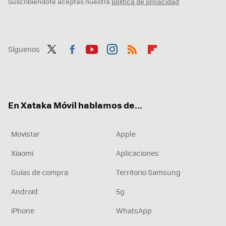
Suscribiéndote aceptas nuestra
política de privacidad
Síguenos
Twit
Fac
You
Inst
RSS
Flip
ter
ebo
tub
agr
boa
ok
e
am
rd
En Xataka Móvil hablamos de...
Movistar
Apple
Xiaomi
Aplicaciones
Guías de compra
Territorio Samsung
Android
5g
iPhone
WhatsApp