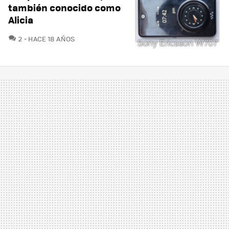
también conocido como
Alicia
COMENTARIOS
2
HACE 18 AÑOS