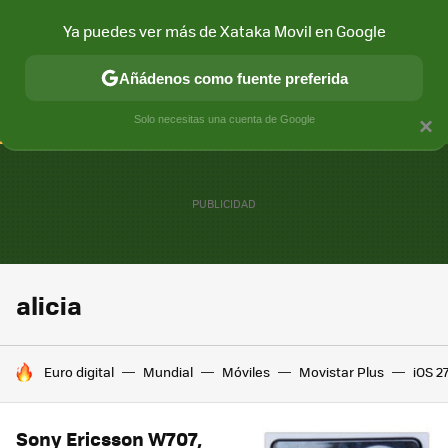
Ya puedes ver más de Xataka Movil en Google
CONECTIVIDAD
MÓVIL Y SOCIEDAD
APLICACIONES
COM
Añádenos como fuente preferida
Solo necesitas una cuenta de Google
×
alicia
HOY SE HABLA DE
Euro digital
Mundial
Móviles
Movistar Plus
iOS 2
Sony Ericsson W707,