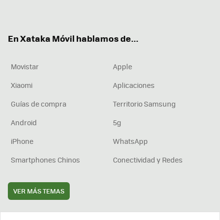
ter
ebo
tub
agr
boa
ok
e
am
rd
En Xataka Móvil hablamos de...
Movistar
Apple
Xiaomi
Aplicaciones
Guías de compra
Territorio Samsung
Android
5g
iPhone
WhatsApp
Smartphones Chinos
Conectividad y Redes
VER MÁS TEMAS