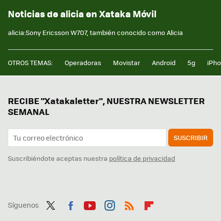
Noticias de alicia en Xataka Móvil
alicia:Sony Ericsson W707, también conocido como Alicia
OTROS TEMAS:
Operadoras
Movistar
Android
5g
iPh
RECIBE "Xatakaletter", NUESTRA NEWSLETTER
SEMANAL
SUSCRIBIR
Suscribiéndote aceptas nuestra
política de privacidad
Síguenos
Twit
Fac
You
Inst
RSS
Flip