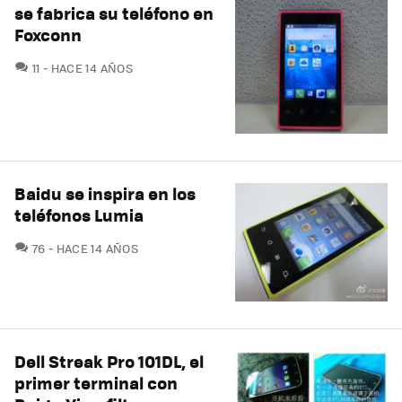
se fabrica su teléfono en
Foxconn
COMENTARIOS
11
HACE 14 AÑOS
Baidu se inspira en los
teléfonos Lumia
COMENTARIOS
76
HACE 14 AÑOS
Dell Streak Pro 101DL, el
primer terminal con