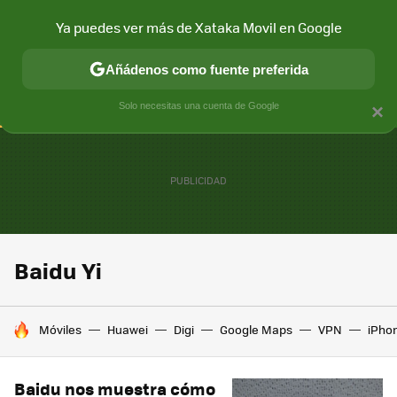
Ya puedes ver más de Xataka Movil en Google
CONECTIVIDAD
MÓVIL Y SOCIEDAD
APLICACIONES
COM
Añádenos como fuente preferida
Solo necesitas una cuenta de Google
×
Baidu Yi
HOY SE HABLA DE
Móviles
Huawei
Digi
Google Maps
VPN
iPhon
Baidu nos muestra cómo