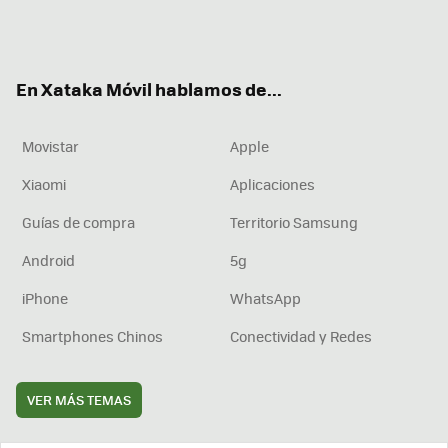
Twit
Fac
You
Inst
RSS
Flip
ter
ebo
tub
agr
boa
ok
e
am
rd
En Xataka Móvil hablamos de...
Movistar
Apple
Xiaomi
Aplicaciones
Guías de compra
Territorio Samsung
Android
5g
iPhone
WhatsApp
Smartphones Chinos
Conectividad y Redes
VER MÁS TEMAS