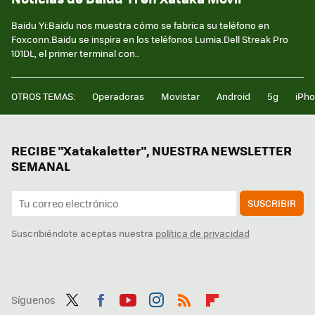
Baidu Yi:Baidu nos muestra cómo se fabrica su teléfono en
Foxconn.Baidu se inspira en los teléfonos Lumia.Dell Streak Pro
101DL, el primer terminal con..
OTROS TEMAS:
Operadoras
Movistar
Android
5g
iPh
RECIBE "Xatakaletter", NUESTRA NEWSLETTER
SEMANAL
SUSCRIBIR
Suscribiéndote aceptas nuestra
política de privacidad
Síguenos