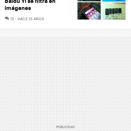
Baidu Yi se filtra en
imágenes
COMENTARIOS
13
HACE 15 AÑOS