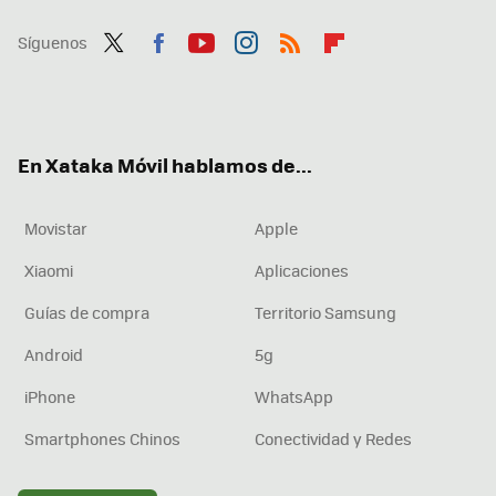
Síguenos
Twit
Fac
You
Inst
RSS
Flip
ter
ebo
tub
agr
boa
ok
e
am
rd
En Xataka Móvil hablamos de...
Movistar
Apple
Xiaomi
Aplicaciones
Guías de compra
Territorio Samsung
Android
5g
iPhone
WhatsApp
Smartphones Chinos
Conectividad y Redes