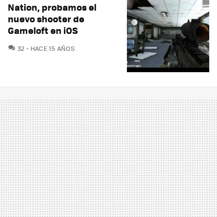
Nation, probamos el
nuevo shooter de
Gameloft en iOS
COMENTARIOS
32
HACE 15 AÑOS