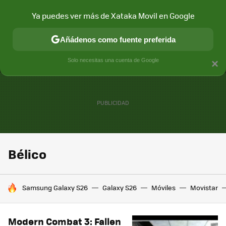
Ya puedes ver más de Xataka Movil en Google
MENÚ
NUEVO
Añádenos como fuente preferida
CONECTIVIDAD
MÓVIL Y SOCIEDAD
APLICACIONES
COM
Solo necesitas una cuenta de Google
×
Bélico
HOY SE HABLA DE
Samsung Galaxy S26
Galaxy S26
Móviles
Movistar
Modern Combat 3: Fallen