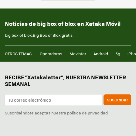
Noticias de big box of blox en Xataka Móvil
big box of blox:Big Box of Blox gratis
OTROS TEMAS:
Operadoras
Movistar
Android
5g
iPh
RECIBE "Xatakaletter", NUESTRA NEWSLETTER
SEMANAL
SUSCRIBIR
Suscribiéndote aceptas nuestra
política de privacidad