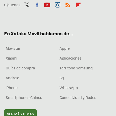
Síguenos
Twit
Fac
You
Inst
RSS
Flip
ter
ebo
tub
agr
boa
ok
e
am
rd
En Xataka Móvil hablamos de...
Movistar
Apple
Xiaomi
Aplicaciones
Guías de compra
Territorio Samsung
Android
5g
iPhone
WhatsApp
Smartphones Chinos
Conectividad y Redes
VER MÁS TEMAS