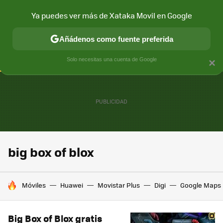
Ya puedes ver más de Xataka Movil en Google
CONECTIVIDAD
MÓVIL Y SOCIEDAD
APLICACIONES
COM
Añádenos como fuente preferida
Solo necesitas una cuenta de Google
×
big box of blox
HOY SE HABLA DE
Móviles
Huawei
Movistar Plus
Digi
Google Maps
Big Box of Blox gratis