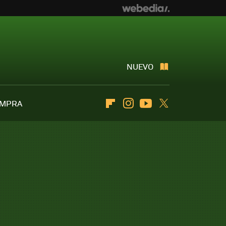
NUEVO
OMPRA
Flipboard
Instagram
Youtube
Twitter