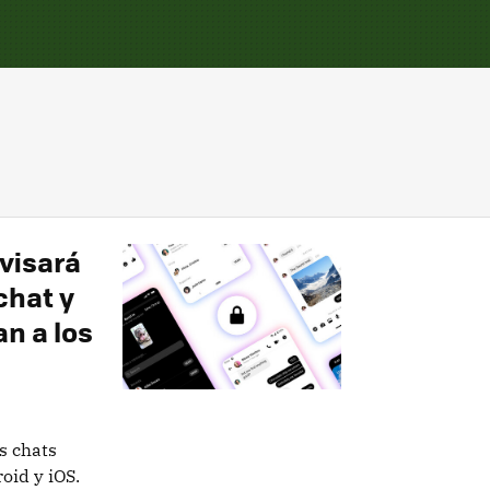
visará
chat y
n a los
s chats
oid y iOS.