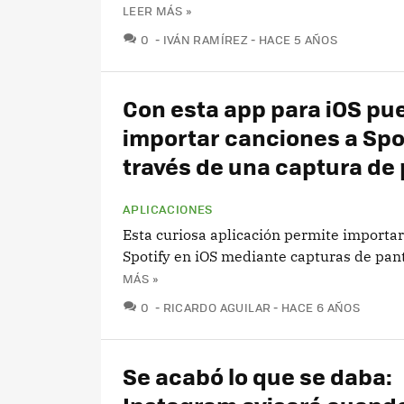
LEER MÁS »
COMENTARIOS
0
IVÁN RAMÍREZ
HACE 5 AÑOS
Con esta app para iOS pu
importar canciones a Spot
través de una captura de 
APLICACIONES
Esta curiosa aplicación permite importa
Spotify en iOS mediante capturas de pant
MÁS »
COMENTARIOS
0
RICARDO AGUILAR
HACE 6 AÑOS
Se acabó lo que se daba: