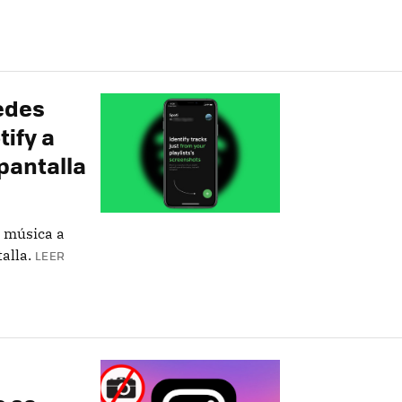
edes
ify a
pantalla
r música a
alla.
LEER