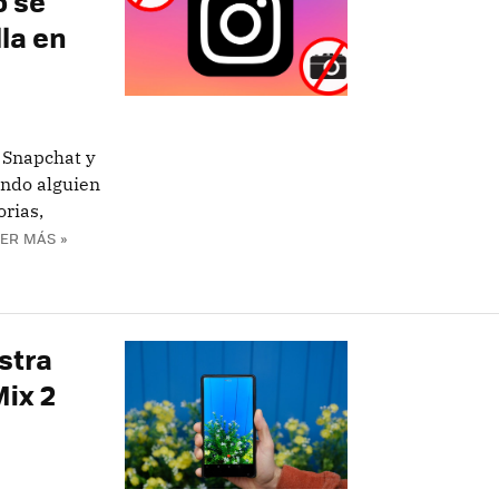
o se
la en
 Snapchat y
ando alguien
orias,
ER MÁS »
stra
Mix 2