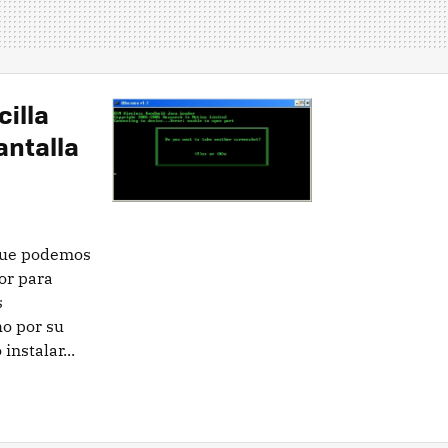
illa
antalla
 que podemos
or para
s
o por su
instalar...