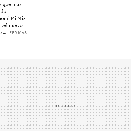
as que más
ndo
iaomi Mi Mix
. Del nuevo
...
LEER MÁS