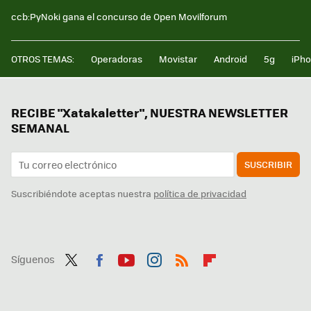
ccb:PyNoki gana el concurso de Open Movilforum
OTROS TEMAS:
Operadoras
Movistar
Android
5g
iPh
RECIBE "Xatakaletter", NUESTRA NEWSLETTER
SEMANAL
SUSCRIBIR
Suscribiéndote aceptas nuestra
política de privacidad
Síguenos
Twit
Fac
You
Inst
RSS
Flip
ter
ebo
tub
agr
boa