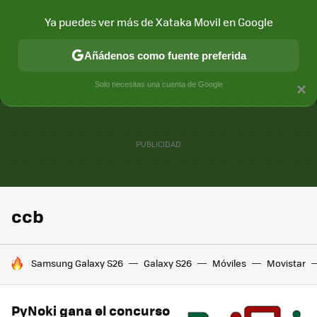
Ya puedes ver más de Xataka Movil en Google
MENÚ
NUEVO
Añádenos como fuente preferida
CONECTIVIDAD
MÓVIL Y SOCIEDAD
APLICACIONES
COM
Solo necesitas una cuenta de Google
×
ccb
HOY SE HABLA DE
Samsung Galaxy S26
Galaxy S26
Móviles
Movistar
PyNoki gana el concurso