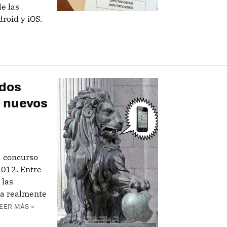
de las
roid y iOS.
ados
0 nuevos
a concurso
2012. Entre
 las
na realmente
EER MÁS »