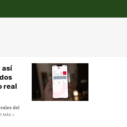
 así
ados
 real
rales del
R MÁS »