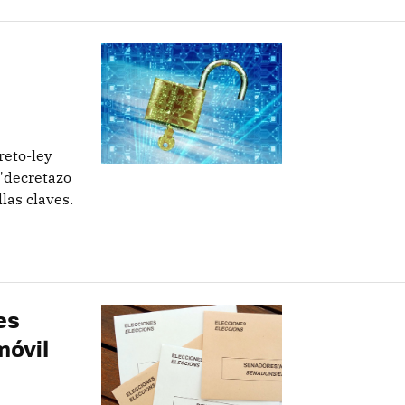
reto-ley
 "decretazo
llas claves.
es
móvil