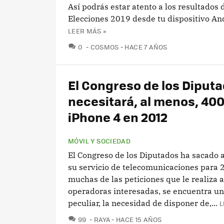
Así podrás estar atento a los resultados 
Elecciones 2019 desde tu dispositivo And
LEER MÁS »
COMENTARIOS
0
COSMOS
HACE 7 AÑOS
El Congreso de los Diput
necesitará, al menos, 40
iPhone 4 en 2012
MÓVIL Y SOCIEDAD
El Congreso de los Diputados ha sacado 
su servicio de telecomunicaciones para 
muchas de las peticiones que le realiza a
operadoras interesadas, se encuentra u
peculiar, la necesidad de disponer de,...
L
COMENTARIOS
99
RAYA
HACE 15 AÑOS