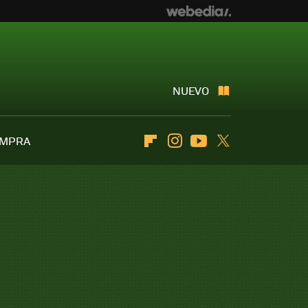
NUEVO
OMPRA
Flipboard
Instagram
Youtube
Twitter