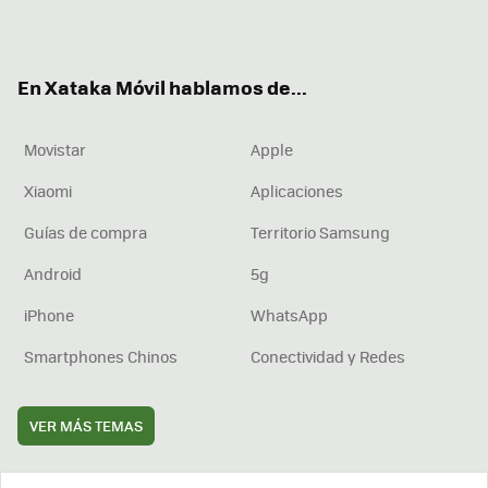
ter
ebo
tub
agr
boa
ok
e
am
rd
En Xataka Móvil hablamos de...
Movistar
Apple
Xiaomi
Aplicaciones
Guías de compra
Territorio Samsung
Android
5g
iPhone
WhatsApp
Smartphones Chinos
Conectividad y Redes
VER MÁS TEMAS