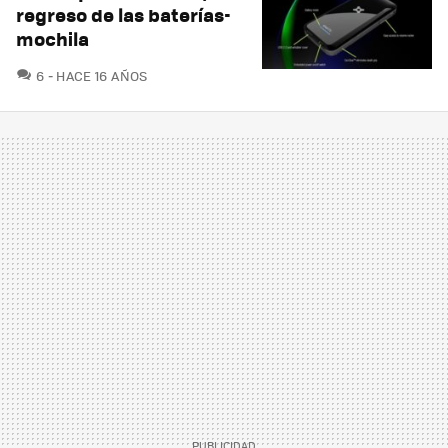
regreso de las baterías-
mochila
COMENTARIOS
6
HACE 16 AÑOS