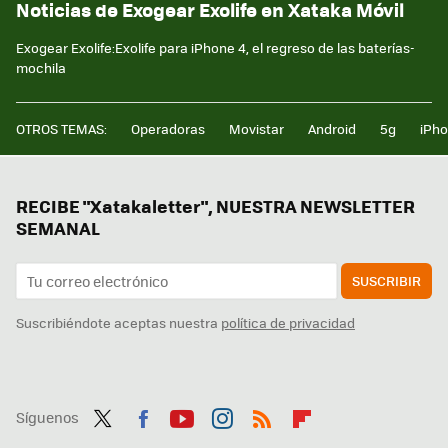
Noticias de Exogear Exolife en Xataka Móvil
Exogear Exolife:Exolife para iPhone 4, el regreso de las baterías-
mochila
OTROS TEMAS:
Operadoras
Movistar
Android
5g
iPh
RECIBE "Xatakaletter", NUESTRA NEWSLETTER
SEMANAL
SUSCRIBIR
Suscribiéndote aceptas nuestra
política de privacidad
Síguenos
Twit
Fac
You
Inst
RSS
Flip