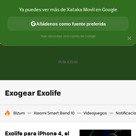
Ya puedes ver más de Xataka Movil en Google
CONECTIVIDAD
MÓVIL Y SOCIEDAD
APLICACIONES
COM
Añádenos como fuente preferida
Solo necesitas una cuenta de Google
×
Exogear Exolife
HOY SE HABLA DE
Bizum
Xiaomi Smart Band 10
Videojuegos
Notificaci
Exolife para iPhone 4, el