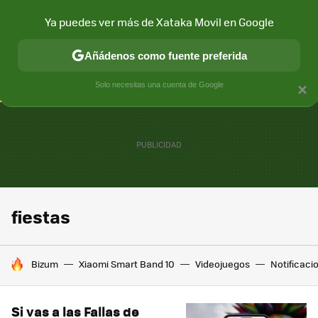
Ya puedes ver más de Xataka Movil en Google
CONECTIVIDAD
MÓVIL Y SOCIEDAD
APLICACIONES
COM
Añádenos como fuente preferida
Solo necesitas una cuenta de Google
×
fiestas
HOY SE HABLA DE
Bizum
Xiaomi Smart Band 10
Videojuegos
Notificaci
Si vas a las Fallas de