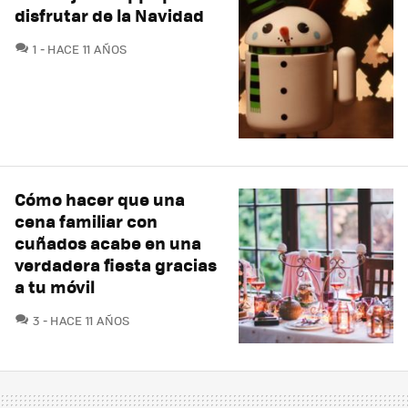
disfrutar de la Navidad
COMENTARIOS
1
HACE 11 AÑOS
Cómo hacer que una
cena familiar con
cuñados acabe en una
verdadera fiesta gracias
a tu móvil
COMENTARIOS
3
HACE 11 AÑOS