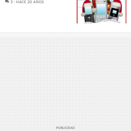
COMENTARIOS
3
HACE 20 AÑOS