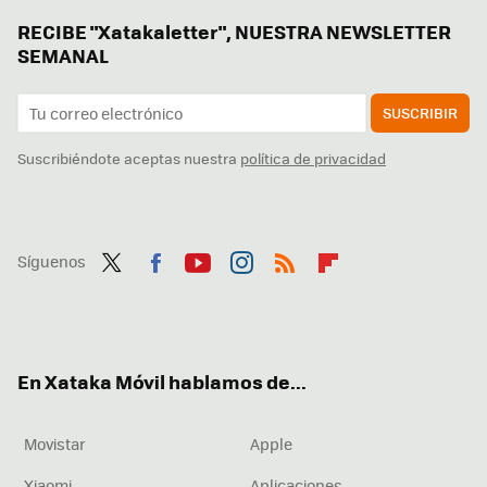
RECIBE "Xatakaletter", NUESTRA NEWSLETTER
SEMANAL
SUSCRIBIR
Suscribiéndote aceptas nuestra
política de privacidad
Síguenos
Twit
Fac
You
Inst
RSS
Flip
ter
ebo
tub
agr
boa
ok
e
am
rd
En Xataka Móvil hablamos de...
Movistar
Apple
Xiaomi
Aplicaciones