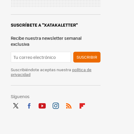
SUSCRÍBETE A "XATAKALETTER"
Recibe nuestra newsletter semanal
exclusiva
SUSCRIBIR
Suscribiéndote aceptas nuestra
política de
privacidad
Síguenos
Twit
Fac
You
Inst
RSS
Flip
ter
ebo
tub
agr
boa
ok
e
am
rd