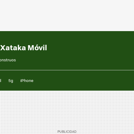
 Xataka Móvil
monstruos
d
5g
iPhone