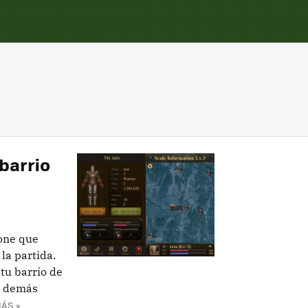
barrio
one que
la partida.
tu barrio de
s demás
ÁS »