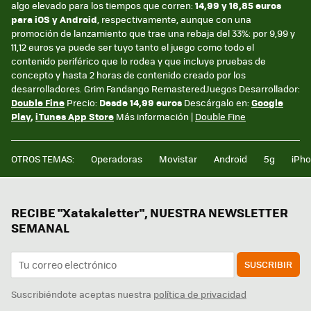
algo elevado para los tiempos que corren:
14,99 y 16,85 euros
para iOS y Android
, respectivamente, aunque con una
promoción de lanzamiento que trae una rebaja del 33%: por 9,99 y
11,12 euros ya puede ser tuyo tanto el juego como todo el
contenido periférico que lo rodea y que incluye pruebas de
concepto y hasta 2 horas de contenido creado por los
desarrolladores. Grim Fandango RemasteredJuegos Desarrollador:
Double Fine
Precio:
Desde 14,99 euros
Descárgalo en:
Google
Play
,
iTunes App Store
Más información |
Double Fine
OTROS TEMAS:
Operadoras
Movistar
Android
5g
iPh
RECIBE "Xatakaletter", NUESTRA NEWSLETTER
SEMANAL
SUSCRIBIR
Suscribiéndote aceptas nuestra
política de privacidad