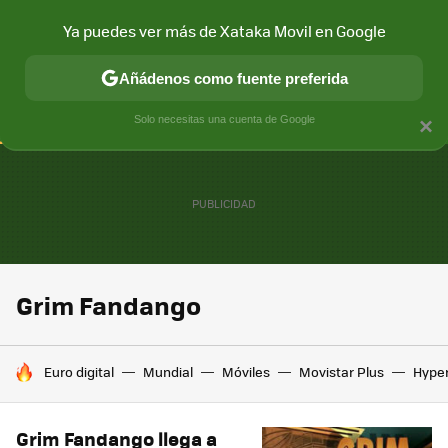
Ya puedes ver más de Xataka Movil en Google
CONECTIVIDAD
MÓVIL Y SOCIEDAD
APLICACIONES
COM
Añádenos como fuente preferida
Solo necesitas una cuenta de Google
×
Grim Fandango
HOY SE HABLA DE
Euro digital
Mundial
Móviles
Movistar Plus
Hype
Grim Fandango llega a