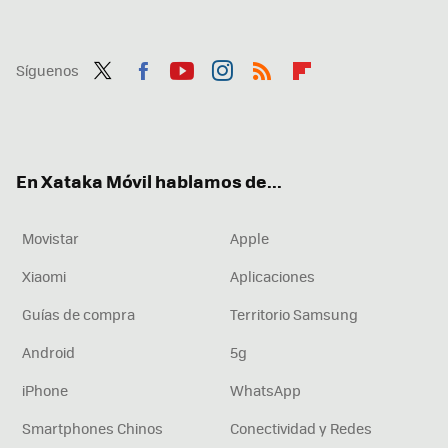
Síguenos
Twit
Fac
You
Inst
RSS
Flip
ter
ebo
tub
agr
boa
ok
e
am
rd
En Xataka Móvil hablamos de...
Movistar
Apple
Xiaomi
Aplicaciones
Guías de compra
Territorio Samsung
Android
5g
iPhone
WhatsApp
Smartphones Chinos
Conectividad y Redes