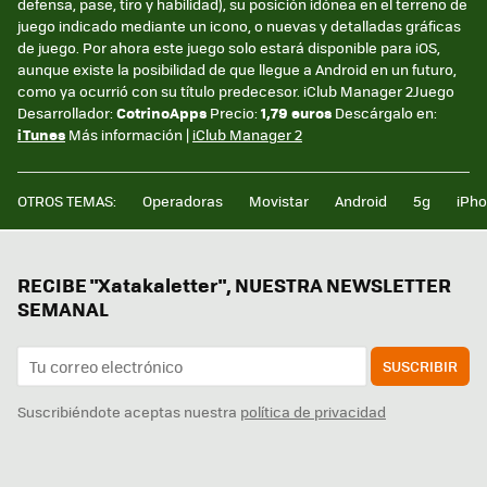
defensa, pase, tiro y habilidad), su posición idónea en el terreno de
juego indicado mediante un icono, o nuevas y detalladas gráficas
de juego. Por ahora este juego solo estará disponible para iOS,
aunque existe la posibilidad de que llegue a Android en un futuro,
como ya ocurrió con su título predecesor. iClub Manager 2Juego
Desarrollador:
CotrinoApps
Precio:
1,79 euros
Descárgalo en:
iTunes
Más información |
iClub Manager 2
OTROS TEMAS:
Operadoras
Movistar
Android
5g
iPh
RECIBE "Xatakaletter", NUESTRA NEWSLETTER
SEMANAL
SUSCRIBIR
Suscribiéndote aceptas nuestra
política de privacidad