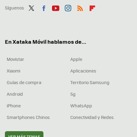
Síguenos
Twit
Fac
You
Inst
RSS
Flip
ter
ebo
tub
agr
boa
ok
e
am
rd
En Xataka Móvil hablamos de...
Movistar
Apple
Xiaomi
Aplicaciones
Guías de compra
Territorio Samsung
Android
5g
iPhone
WhatsApp
Smartphones Chinos
Conectividad y Redes
VER MÁS TEMAS