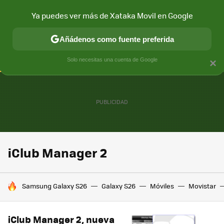
Ya puedes ver más de Xataka Movil en Google
CONECTIVIDAD
MÓVIL Y SOCIEDAD
APLICACIONES
COM
Añádenos como fuente preferida
Solo necesitas una cuenta de Google
×
iClub Manager 2
HOY SE HABLA DE
Samsung Galaxy S26
Galaxy S26
Móviles
Movistar
iClub Manager 2, nueva