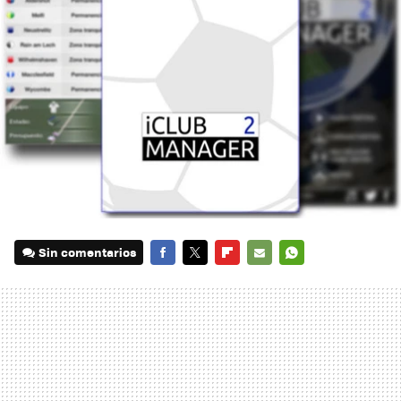
Sin comentarios
FACEBOOK
TWITTER
FLIPBOARD
E-
WHATSAPP
MAIL