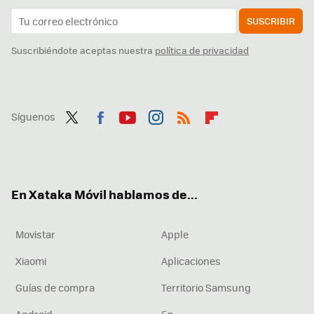
SUSCRIBIR
Suscribiéndote aceptas nuestra
política de privacidad
Síguenos
Twit
Fac
You
Inst
RSS
Flip
ter
ebo
tub
agr
boa
ok
e
am
rd
En Xataka Móvil hablamos de...
Movistar
Apple
Xiaomi
Aplicaciones
Guías de compra
Territorio Samsung
Android
5g