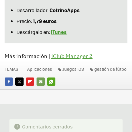
CotrinoApps
Desarrollador:
1,79 euros
Precio:
iTunes
Descárgalo en:
Más información |
iClub Manager 2
TEMAS
Aplicaciones
Juegos iOS
gestión de fútbol
FACEBOOK
TWITTER
FLIPBOARD
E-
WHATSAPP
MAIL
Comentarios cerrados