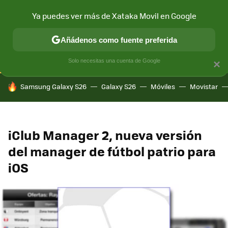
Ya puedes ver más de Xataka Movil en Google
CONECTIVIDAD
MÓVIL Y SOCIEDAD
APLICACIONES
COM
Añádenos como fuente preferida
Solo necesitas una cuenta de Google
×
HOY SE HABLA DE
Samsung Galaxy S26
Galaxy S26
Móviles
Movistar
iClub Manager 2, nueva versión
del manager de fútbol patrio para
iOS